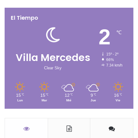
El Tiempo
2
℃
Villa Mercedes
15º - 2º
66%
7.34 km/h
Clear Sky
15
15
12
9
16
℃
℃
℃
℃
℃
Lun
Mar
Mié
Jue
Vie