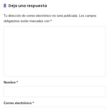
Deja una respuesta
Tu dirección de correo electrónico no será publicada.
Los campos
obligatorios están marcados con
*
C
o
m
e
n
t
a
r
Nombre
*
i
o
*
Correo electrónico
*