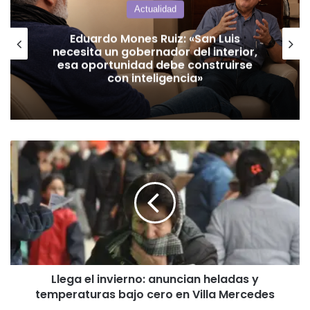
Actualidad
Jubilados Autoconvocados solicitan
audiencia con Poggi para abordar el
boleto gratuito interurbano
Llega
el
invierno:
anuncian
heladas
y
temperaturas
bajo
cero
Llega el invierno: anuncian heladas y
en
temperaturas bajo cero en Villa Mercedes
Villa
Mercedes