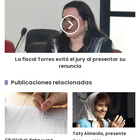
de
fiscal
Fuerza
Torres
Patria
evitó
el
jury
al
presentar
su
La fiscal Torres evitó el jury al presentar su
renuncia
renuncia
Publicaciones relacionadas
Taty Almeida, presente
CB Global data y una