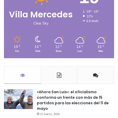
Villa Mercedes
19º - 16º
12%
9.8 km/h
Clear Sky
19
14
12
14
15
℃
℃
℃
℃
℃
Vie
Sáb
Dom
Lun
Mar
«Ahora San Luis»: el oficialismo
conforma un frente con más de 15
partidos para las elecciones del 11 de
mayo
11 marzo, 2025