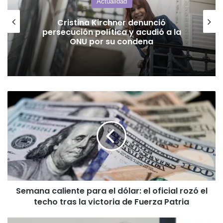
Actualidad
Cristina Kirchner denunció
persecución política y acudió a la
ONU por su condena
Semana
caliente
para
el
dólar:
el
oficial
rozó
el
Semana caliente para el dólar: el oficial rozó el
techo
techo tras la victoria de Fuerza Patria
tras
la
victoria
La