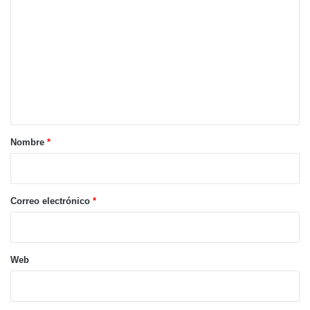
o
m
e
n
t
a
r
Nombre
*
i
o
*
Correo electrónico
*
Web