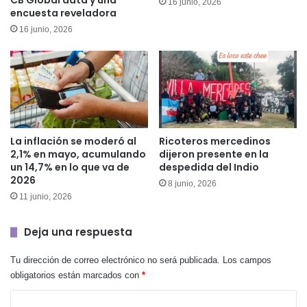
16 junio, 2026
encuesta reveladora
16 junio, 2026
La inflación se moderó al
Ricoteros mercedinos
2,1% en mayo, acumulando
dijeron presente en la
un 14,7% en lo que va de
despedida del Indio
2026
8 junio, 2026
11 junio, 2026
Deja una respuesta
Tu dirección de correo electrónico no será publicada.
Los campos
obligatorios están marcados con
*
C