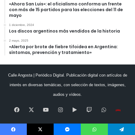
«Ahora San Luis»: el oficialismo conforma un frente
con más de 15 partidos para las elecciones del 11 de
mayo
1 diciembre, 2024
Los discos argentinos más vendidos de la historia
2 mayo, 2025
«Alerta por brote de fiebre tifoidea en Argentina:
síntomas, prevención y tratamiento»
Calle Angosta | Periódico Digital. Publicación digital con artículos de
interés en diversas temáticas, con selección de textos, imágenes,
audios y vídeos.
Facebook
X
YouTube
Instagram
Google
Twitch
WhatsApp
Esc
Play
en