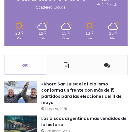
2.49 km/h
Scattered Clouds
20
12
13
13
15
℃
℃
℃
℃
℃
Vie
Sáb
Dom
Lun
Mar
«Ahora San Luis»: el oficialismo
conforma un frente con más de 15
partidos para las elecciones del 11 de
mayo
11 marzo, 2025
Los discos argentinos más vendidos de
la historia
1 diciembre, 2024