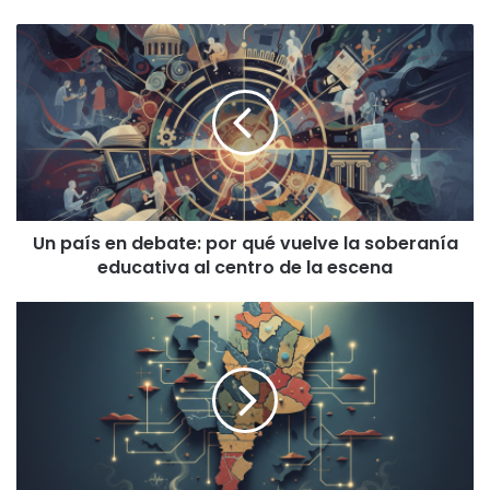
Un
país
en
debate:
por
qué
vuelve
la
soberanía
Un país en debate: por qué vuelve la soberanía
educativa
educativa al centro de la escena
al
centro
de
Federalismo,
la
desigualdad
escena
y
arraigo:
la
Argentina
que
la