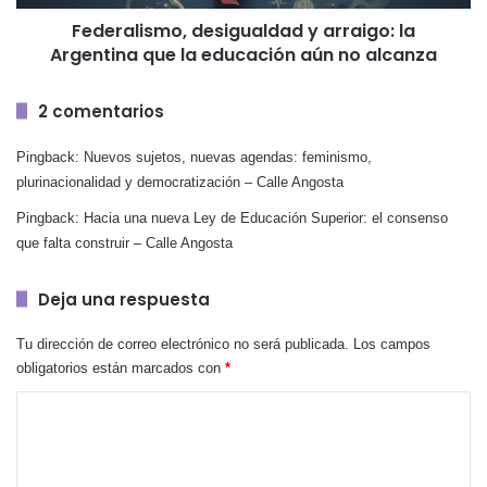
educación
Federalismo, desigualdad y arraigo: la
aún
Argentina que la educación aún no alcanza
no
alcanza
2 comentarios
Pingback:
Nuevos sujetos, nuevas agendas: feminismo,
plurinacionalidad y democratización – Calle Angosta
Pingback:
Hacia una nueva Ley de Educación Superior: el consenso
que falta construir – Calle Angosta
Deja una respuesta
Tu dirección de correo electrónico no será publicada.
Los campos
obligatorios están marcados con
*
C
o
m