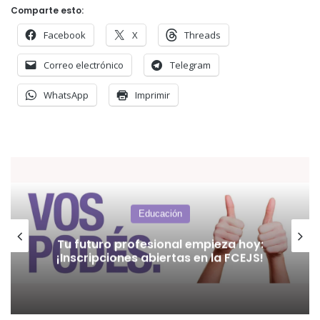
Comparte esto:
Facebook
X
Threads
Correo electrónico
Telegram
WhatsApp
Imprimir
Educación
Hacia una nueva Ley de Educació
hoy:
Superior: el consenso que falta
CEJS!
construir