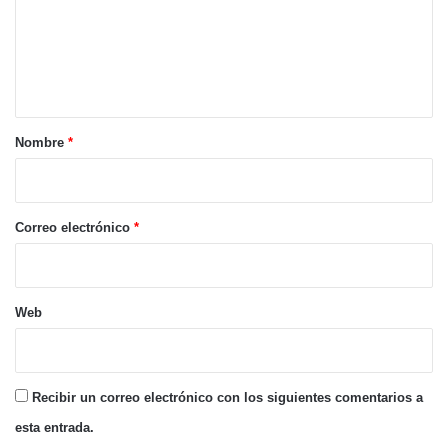
e
n
t
a
r
Nombre
*
i
o
*
Correo electrónico
*
Web
Recibir un correo electrónico con los siguientes comentarios a
esta entrada.