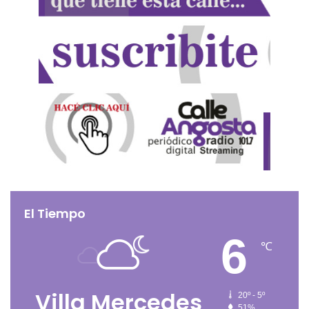
El Tiempo
6
℃
Villa Mercedes
20º - 5º
51%