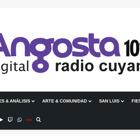
ES & ANÁLISIS
ARTE & COMUNIDAD
SAN LUIS
FIE
be
stagram
Google Play
Twitch
WhatsApp
Escuchanos en Vivo
Buscar por