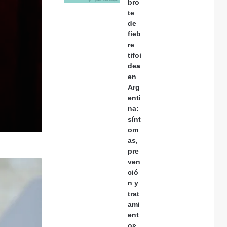
bro
te
de
fieb
re
tifoi
dea
en
Arg
enti
na:
sínt
om
as,
pre
ven
ció
n y
trat
ami
ent
o»