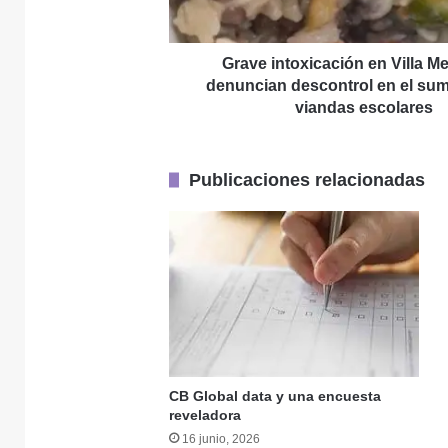
en
el
suministro
Grave intoxicación en Villa M
28 julio, 2026
de
denuncian descontrol en el sum
viandas
viandas escolares
escolares
Publicaciones relacionadas
28 julio, 2026
28 julio, 2026
CB Global data y una encuesta
18 julio, 2026
reveladora
16 junio, 2026