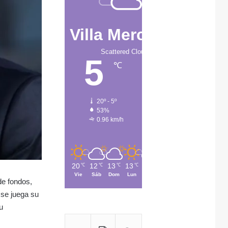
Villa Mercedes
Scattered Clouds
5
℃
20º - 5º
53%
0.96 km/h
20
12
13
13
15
℃
℃
℃
℃
℃
Vie
Sáb
Dom
Lun
Mar
de fondos,
 se juega su
u