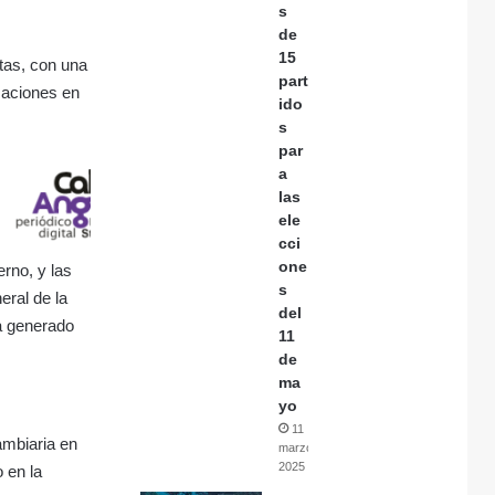
s
de
15
stas, con una
part
zaciones en
ido
s
par
a
las
ele
cci
one
rno, y las
s
eral de la
del
ha generado
11
de
ma
yo
11
ambiaria en
marzo,
2025
 en la