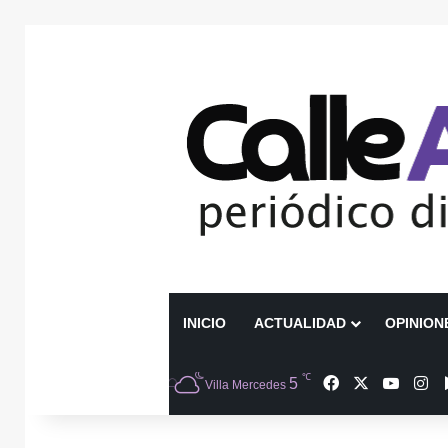
INICIO
ACTUALIDAD
OPINION
℃
Facebook
X
YouTu
In
5
Villa Mercedes