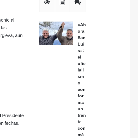
mente al
«Ah
 las
ora
orgieva, aún
San
Lui
s»:
el
ofic
iali
sm
o
con
for
ma
un
fren
l Presidente
te
on fechas.
con
má