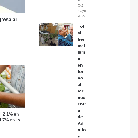
2
mayo,
2025
gresa al
Tot
al
her
met
ism
o
en
tor
no
al
ree
ncu
entr
o
l 2,1% en
de
,7% en lo
Ad
olfo
y