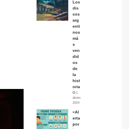
Los
dis
cos
arg
enti
nos
má
s
ven
did
os
de
la
hist
oria
1
diciembre,
2024
«Al
erta
por