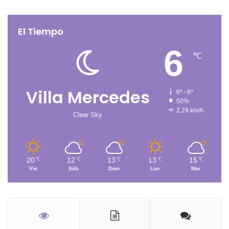
El Tiempo
6
℃
Villa Mercedes
6º - 6º
50%
2.29 km/h
Clear Sky
20
12
13
13
15
℃
℃
℃
℃
℃
Vie
Sáb
Dom
Lun
Mar