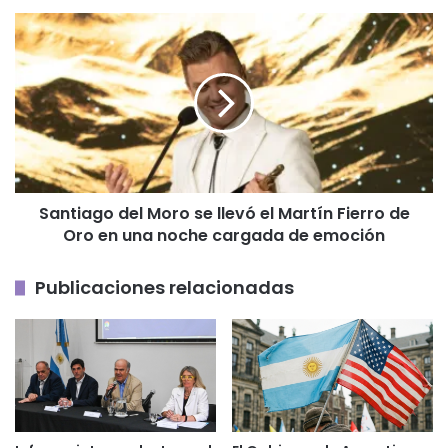
empresas
Santiago
del
Moro
se
llevó
el
Martín
Fierro
de
Santiago del Moro se llevó el Martín Fierro de
Oro
Oro en una noche cargada de emoción
en
una
noche
Publicaciones relacionadas
cargada
de
emoción