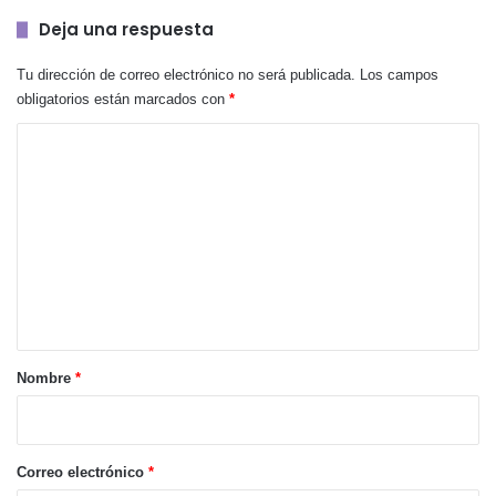
Deja una respuesta
Tu dirección de correo electrónico no será publicada.
Los campos
obligatorios están marcados con
*
C
o
m
e
n
t
a
r
Nombre
*
i
o
*
Correo electrónico
*