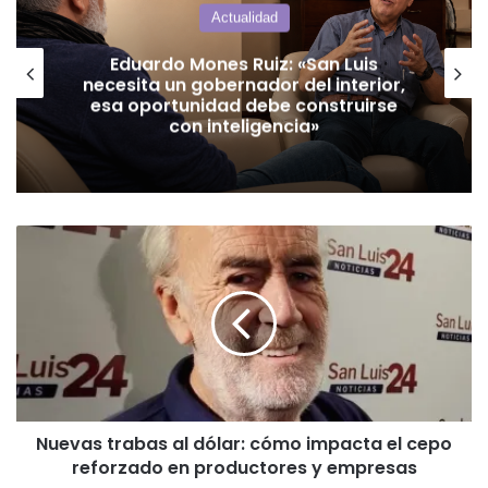
Actualidad
Jubilados Autoconvocados solicitan
audiencia con Poggi para abordar el
boleto gratuito interurbano
Nuevas
trabas
al
dólar:
cómo
impacta
el
cepo
reforzado
Nuevas trabas al dólar: cómo impacta el cepo
en
reforzado en productores y empresas
productores
y