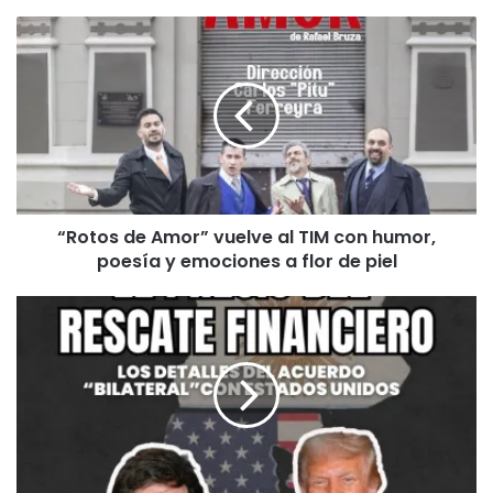
“Rotos
de
Amor”
vuelve
al
TIM
con
humor,
poesía
“Rotos de Amor” vuelve al TIM con humor,
y
poesía y emociones a flor de piel
emociones
a
flor
El
de
acuerdo
piel
marco
comercial
con
EEUU
y
la
entrega