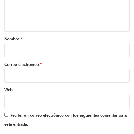
e
n
t
a
r
Nombre
*
i
o
*
Correo electrónico
*
Web
Recibir un correo electrónico con los siguientes comentarios a
esta entrada.