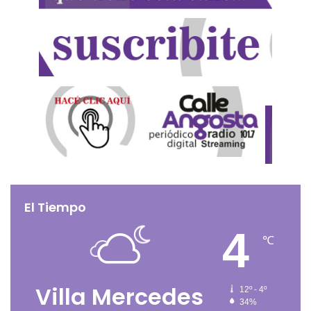
El Tiempo
4
℃
Villa Mercedes
12º - 4º
34%