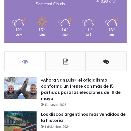
3.93 km/h
Scattered Clouds
12
15
14
11
13
℃
℃
℃
℃
℃
Dom
Lun
Mar
Mié
Jue
«Ahora San Luis»: el oficialismo
conforma un frente con más de 15
partidos para las elecciones del 11 de
mayo
11 marzo, 2025
Los discos argentinos más vendidos de
la historia
1 diciembre, 2024