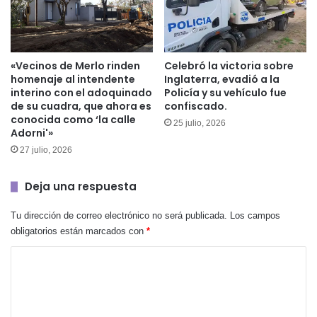
«Vecinos de Merlo rinden
Celebró la victoria sobre
homenaje al intendente
Inglaterra, evadió a la
interino con el adoquinado
Policía y su vehículo fue
de su cuadra, que ahora es
confiscado.
conocida como ‘la calle
25 julio, 2026
Adorni'»
27 julio, 2026
Deja una respuesta
Tu dirección de correo electrónico no será publicada.
Los campos
obligatorios están marcados con
*
C
o
m