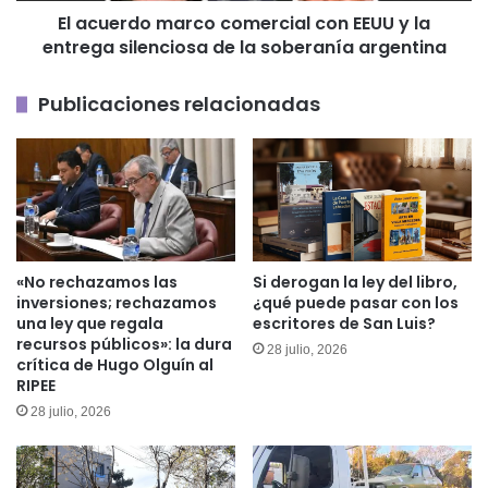
El acuerdo marco comercial con EEUU y la
silenciosa
entrega silenciosa de la soberanía argentina
de
la
soberanía
Publicaciones relacionadas
argentina
«No rechazamos las
Si derogan la ley del libro,
inversiones; rechazamos
¿qué puede pasar con los
una ley que regala
escritores de San Luis?
recursos públicos»: la dura
28 julio, 2026
crítica de Hugo Olguín al
RIPEE
28 julio, 2026