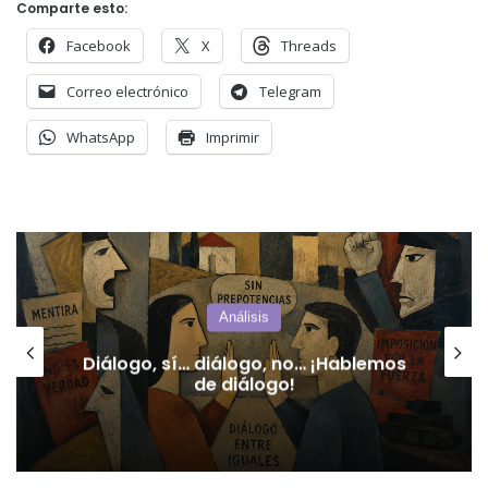
Comparte esto:
Facebook
X
Threads
Correo electrónico
Telegram
WhatsApp
Imprimir
San Luis
El mapa de la deuda interpela a San
Luis: Pedernera aparece entre los
departamentos con más deudores