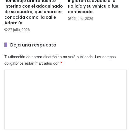
homenaje al intendente
Inglaterra, evadió a la
interino con el adoquinado
Policía y su vehículo fue
de su cuadra, que ahora es
confiscado.
conocida como ‘la calle
25 julio, 2026
Adorni'»
27 julio, 2026
Deja una respuesta
Tu dirección de correo electrónico no será publicada.
Los campos
obligatorios están marcados con
*
C
o
m
e
n
t
a