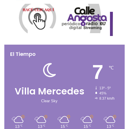
El Tiempo
7
℃
Villa Mercedes
13º - 5º
45%
8.37 km/h
Clear Sky
13
13
15
15
13
℃
℃
℃
℃
℃