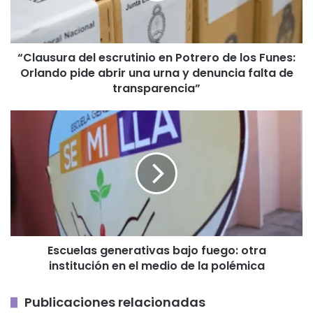
los
Funes:
Orlando
“Clausura del escrutinio en Potrero de los Funes:
pide
Orlando pide abrir una urna y denuncia falta de
abrir
una
transparencia”
urna
y
Escuelas
denuncia
generativas
falta
bajo
de
fuego:
transparencia”
otra
institución
en
el
medio
Escuelas generativas bajo fuego: otra
de
institución en el medio de la polémica
la
polémica
Publicaciones relacionadas