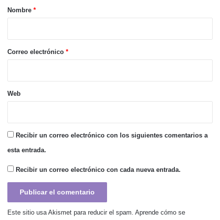
r
Nombre
*
i
o
*
Correo electrónico
*
Web
Recibir un correo electrónico con los siguientes comentarios a
esta entrada.
Recibir un correo electrónico con cada nueva entrada.
Este sitio usa Akismet para reducir el spam.
Aprende cómo se