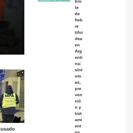
bro
te
de
fieb
re
tifoi
dea
en
Arg
enti
na:
sínt
om
as,
pre
ven
ció
n y
trat
ami
ent
acusado
o»