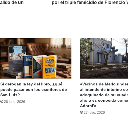
de
salida de un
por el triple femicidio de Florencio 
s conmocionan a la provincia
Florencio
Varela
Alberto endureció su mensaje a Adolfo y reabre la disputa del peronismo puntano
Eduardo Mones Ruiz: «San Luis necesita un gobernador del interior, esa oportunidad debe construirse con inteligencia»
Si derogan la ley del libro, ¿qué
«Vecinos de Merlo rind
puede pasar con los escritores de
al intendente interino co
San Luis?
adoquinado de su cuadr
ahora es conocida como 
Jubilados Autoconvocados solicitan audiencia con Poggi para abordar el boleto gratuito interurbano
28 julio, 2026
Adorni'»
27 julio, 2026