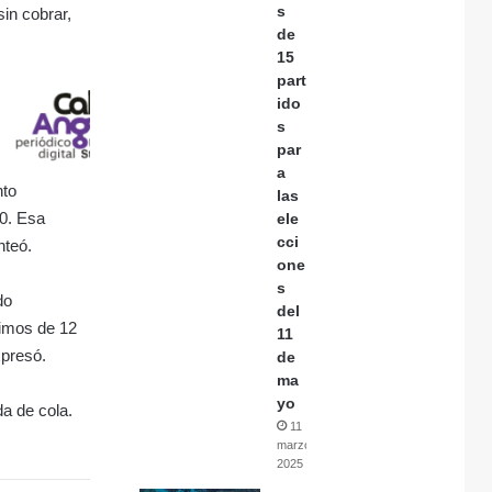
s
in cobrar,
de
15
part
ido
s
par
a
nto
las
00. Esa
ele
cci
nteó.
one
s
do
del
nimos de 12
11
xpresó.
de
ma
yo
da de cola.
11
marzo,
2025