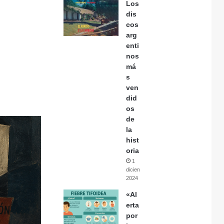
Los
dis
cos
arg
enti
nos
má
s
ven
did
os
de
la
hist
oria
1
diciembre,
2024
«Al
erta
por