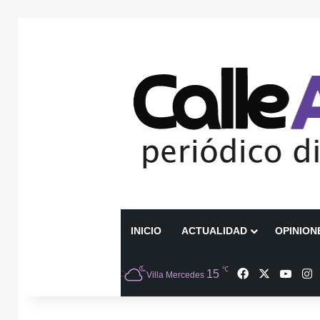
INICIO
ACTUALIDAD
OPINION
℃
Facebook
X
YouT
I
15
Villa Mercedes