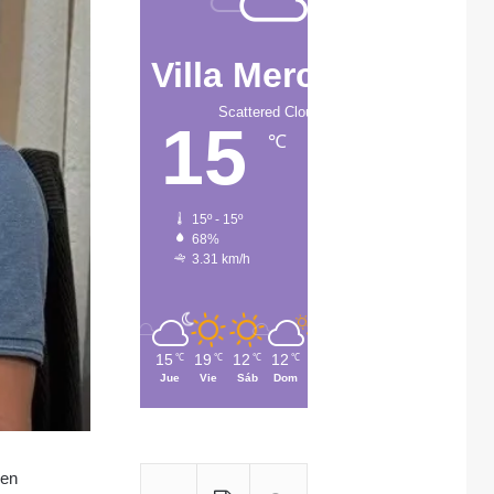
Villa Mercedes
Scattered Clouds
15
℃
15º - 15º
68%
3.31 km/h
15
19
12
12
12
℃
℃
℃
℃
℃
Jue
Vie
Sáb
Dom
Lun
 en