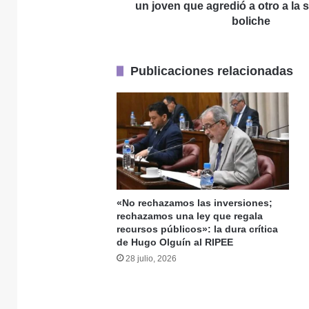
3 agosto, 2026
que
un joven que agredió a otro a la 
Tres hechos grave
agredió
boliche
a
otro
a
Publicaciones relacionadas
la
3 agosto, 2026
salida
de
un
boliche
31 julio, 2026
«No rechazamos las inversiones;
rechazamos una ley que regala
recursos públicos»: la dura crítica
30 julio, 2026
de Hugo Olguín al RIPEE
28 julio, 2026
30 julio, 2026