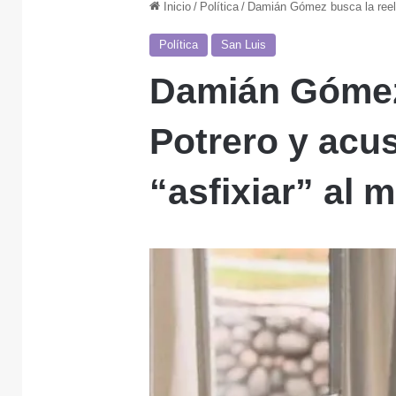
Inicio
/
Política
/
Damián Gómez busca la reelec
Política
San Luis
Damián Gómez 
Potrero y acus
“asfixiar” al 