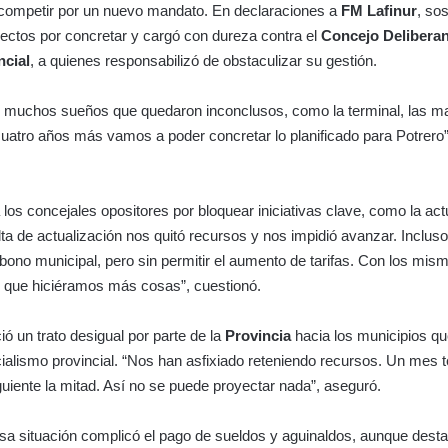
competir por un nuevo mandato. En declaraciones a
FM Lafinur
, so
ectos por concretar y cargó con dureza contra el
Concejo Delibera
ncial
, a quienes responsabilizó de obstaculizar su gestión.
n muchos sueños que quedaron inconclusos, como la terminal, las ma
n cuatro años más vamos a poder concretar lo planificado para Potrero”
os concejales opositores por bloquear iniciativas clave, como la act
alta de actualización nos quitó recursos y nos impidió avanzar. Inclus
 bono municipal, pero sin permitir el aumento de tarifas. Con los mis
n que hiciéramos más cosas”, cuestionó.
 un trato desigual por parte de la
Provincia
hacia los municipios q
cialismo provincial. “Nos han asfixiado reteniendo recursos. Un mes
guiente la mitad. Así no se puede proyectar nada”, aseguró.
sa situación complicó el pago de sueldos y aguinaldos, aunque desta