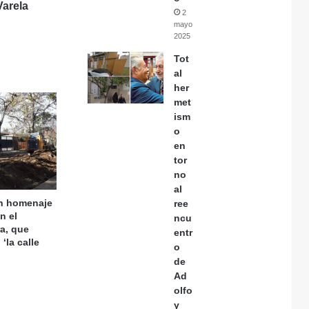
Varela
2
mayo,
2025
Tot
al
her
met
ism
o
en
tor
no
al
en homenaje
ree
n el
ncu
a, que
entr
‘la calle
o
de
Ad
olfo
y