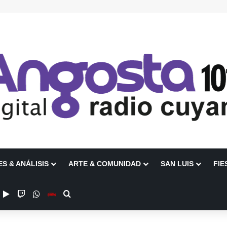
ES & ANÁLISIS
ARTE & COMUNIDAD
SAN LUIS
FIE
ube
nstagram
Google Play
Twitch
WhatsApp
Escuchanos en Vivo
Buscar por