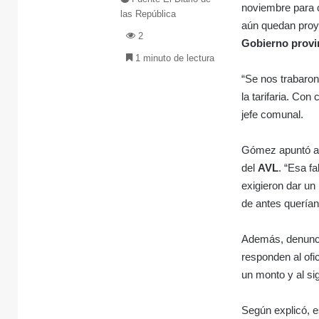
noviembre para 
las República
aún quedan proy
2
Gobierno provi
1 minuto de lectura
“Se nos trabaro
la tarifaria. Co
jefe comunal.
Gómez apuntó a l
del
AVL
. “Esa f
exigieron dar un
de antes quería
Además, denunció
responden al ofi
un monto y al si
Según explicó, e