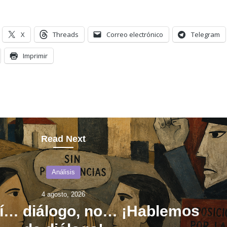
X
Threads
Correo electrónico
Telegram
Imprimir
Read Next
Análisis
4 agosto, 2026
sí… diálogo, no… ¡Hablemos