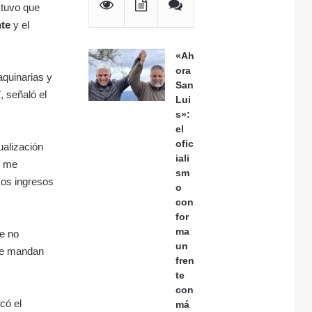
stuvo que
nte
y el
«Ah
ora
quinarias y
San
, señaló el
Lui
s»:
el
ofic
ualización
iali
o me
sm
mos ingresos
o
con
for
ma
ue no
un
 te mandan
fren
te
con
có el
má