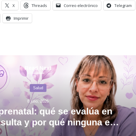
X
Threads
Correo electrónico
Telegram
Imprimir
Read Next
Salud
8 julio, 2026
prenatal: qué se evalúa en
sulta y por qué ninguna es
“solo un control”