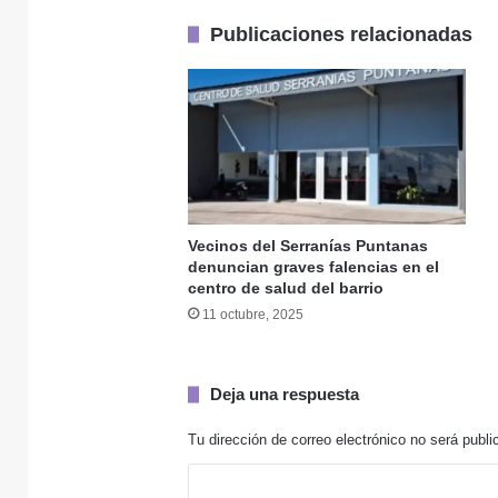
Publicaciones relacionadas
10 junio, 2026
Mujer, Salud, Mat
27 mayo, 2026
Salud, maternidad
Vecinos del Serranías Puntanas
denuncian graves falencias en el
centro de salud del barrio
31 marzo, 2026
11 octubre, 2025
Deja una respuesta
19 diciembre, 2025
Tu dirección de correo electrónico no será publi
C