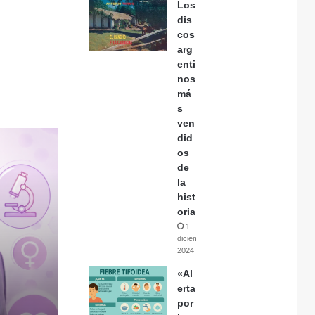
Los
dis
cos
arg
enti
nos
má
s
ven
did
os
de
la
hist
oria
1
diciembre,
2024
«Al
erta
por