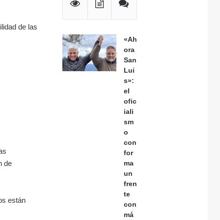
lidad de las
«Ah
ora
San
Lui
s»:
el
ofic
iali
sm
o
con
ias
for
n de
ma
un
fren
te
tos están
con
má