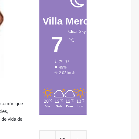
Villa Mercedes
Clear Sky
7
℃
7º - 7º
49%
2.02 km/h
20
12
12
13
15
℃
℃
℃
℃
℃
o común que
Vie
Sáb
Dom
Lun
Mar
pies,
d de vida de