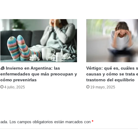
ernidad… y todo lo que una mujer debe saber
 y todo lo que una mujer debe saber
🧊 Invierno en Argentina: las
Vértigo: qué es, cuáles 
enfermedades que más preocupan y
causas y cómo se trata 
cómo prevenirlas
trastorno del equilibrio
4 julio, 2025
19 mayo, 2025
Confirman el primer caso de dengue en San Luis: alerta en Villa Mercedes
cada.
Los campos obligatorios están marcados con
*
Cuando la angustia se vuelve silencio: el suicidio y la sensación de no tener salida