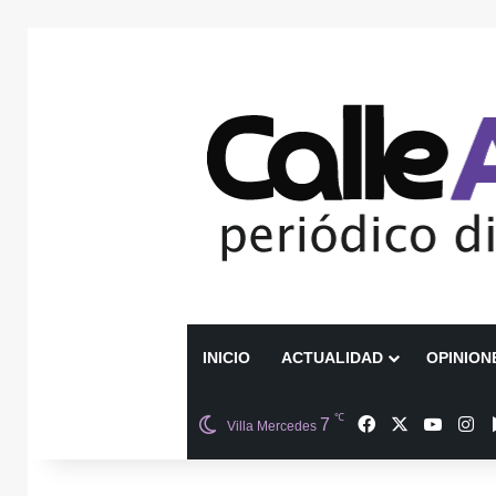
INICIO
ACTUALIDAD
OPINION
℃
Facebook
X
YouTu
In
7
Villa Mercedes