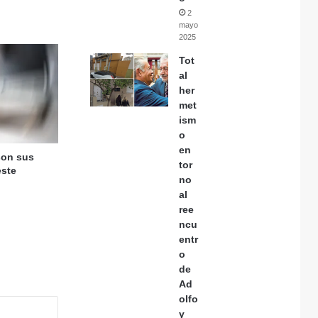
2
mayo,
2025
Tot
al
her
met
ism
o
en
son sus
tor
este
no
al
ree
ncu
entr
o
de
Ad
olfo
y