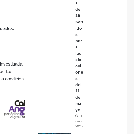
s
de
15
part
anzados.
ido
s
par
a
las
ele
 investigada,
cci
os. Es
one
s
ta condición
del
11
de
ma
yo
11
marzo,
2025