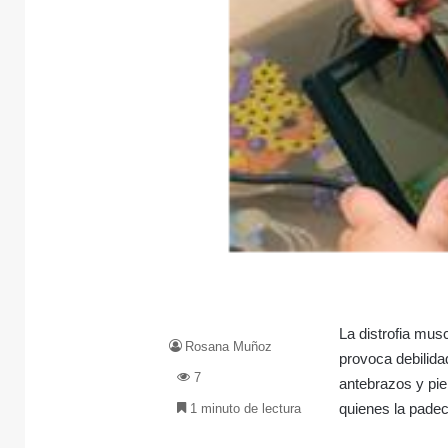
La distrofia mu
Rosana Muñoz
provoca debilida
7
antebrazos y pie
quienes la pade
1 minuto de lectura