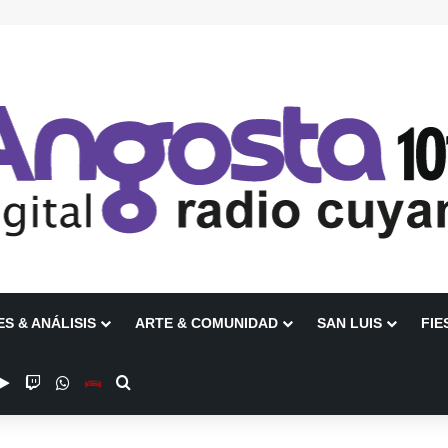
ES & ANÁLISIS
ARTE & COMUNIDAD
SAN LUIS
FIE
be
stagram
Google Play
Twitch
WhatsApp
Escuchanos en Vivo
Buscar por