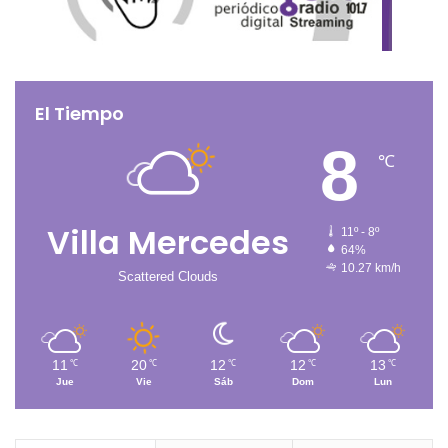
El Tiempo
8
℃
Villa Mercedes
11º - 8º
64%
10.27 km/h
Scattered Clouds
11
20
12
12
13
℃
℃
℃
℃
℃
Jue
Vie
Sáb
Dom
Lun