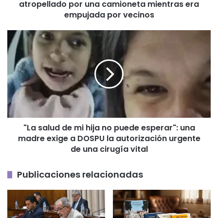
atropellado por una camioneta mientras era
camioneta
mientras
empujada por vecinos
era
empujada
"La
por
salud
vecinos
de
mi
hija
no
puede
esperar":
una
"La salud de mi hija no puede esperar": una
madre
madre exige a DOSPU la autorización urgente
exige
a
de una cirugía vital
DOSPU
la
Publicaciones relacionadas
autorización
urgente
de
una