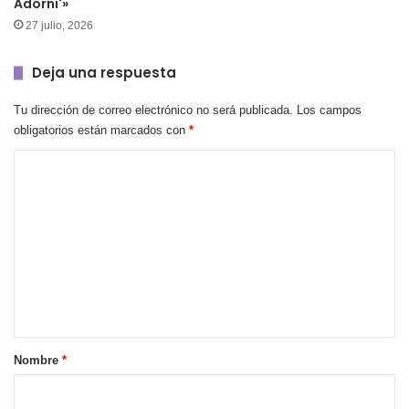
Adorni'»
27 julio, 2026
Deja una respuesta
Tu dirección de correo electrónico no será publicada.
Los campos
obligatorios están marcados con
*
C
o
m
e
n
t
a
r
Nombre
*
i