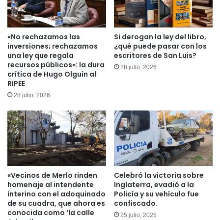
cirugía
vital
«No rechazamos las
Si derogan la ley del libro,
inversiones; rechazamos
¿qué puede pasar con los
una ley que regala
escritores de San Luis?
recursos públicos»: la dura
28 julio, 2026
crítica de Hugo Olguín al
RIPEE
28 julio, 2026
«Vecinos de Merlo rinden
Celebró la victoria sobre
homenaje al intendente
Inglaterra, evadió a la
interino con el adoquinado
Policía y su vehículo fue
de su cuadra, que ahora es
confiscado.
conocida como ‘la calle
25 julio, 2026