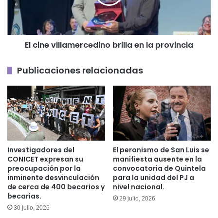
la
provincia
El cine villamercedino brilla en la provincia
Publicaciones relacionadas
Investigadores del
El peronismo de San Luis se
CONICET expresan su
manifiesta ausente en la
preocupación por la
convocatoria de Quintela
inminente desvinculación
para la unidad del PJ a
de cerca de 400 becarios y
nivel nacional.
becarias.
29 julio, 2026
30 julio, 2026