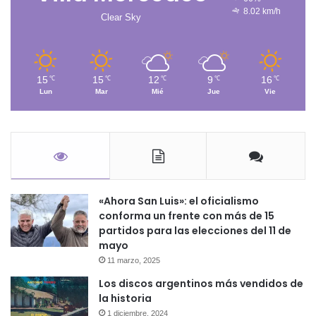
8.02 km/h
Clear Sky
15
15
12
9
16
℃
℃
℃
℃
℃
Lun
Mar
Mié
Jue
Vie
«Ahora San Luis»: el oficialismo
conforma un frente con más de 15
partidos para las elecciones del 11 de
mayo
11 marzo, 2025
Los discos argentinos más vendidos de
la historia
1 diciembre, 2024