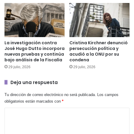
La investigación contra
Cristina Kirchner denunció
José Hugo Dutto incorpora
persecución política y
nuevas pruebas y continúa
acudió a la ONU por su
bajo análisis de la Fiscalía
condena
29 julio, 2026
29 julio, 2026
Deja una respuesta
Tu dirección de correo electrónico no será publicada.
Los campos
obligatorios están marcados con
*
C
o
m