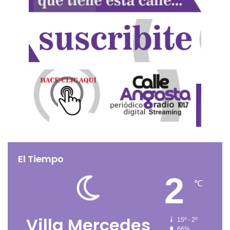
El Tiempo
2
℃
Villa Mercedes
15º - 2º
66%