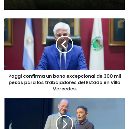
Poggi
confirma
un
bono
excepcional
de
300
mil
pesos
Poggi confirma un bono excepcional de 300 mil
para
pesos para los trabajadores del Estado en Villa
los
trabajadores
Mercedes.
del
Estado
El
en
cine
Villa
villamercedino
Mercedes.
brilla
en