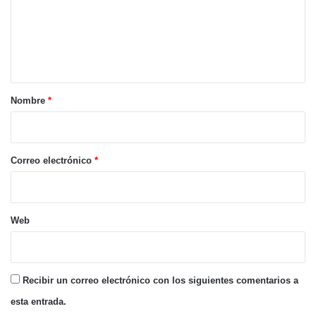
e
n
t
a
r
Nombre
*
i
o
*
Correo electrónico
*
Web
Recibir un correo electrónico con los siguientes comentarios a
esta entrada.