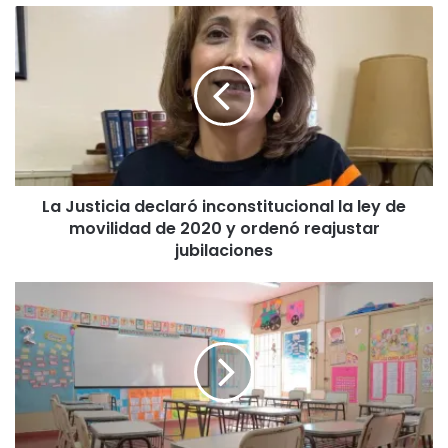
La
Justicia
declaró
inconstitucional
la
ley
de
movilidad
de
La Justicia declaró inconstitucional la ley de
2020
movilidad de 2020 y ordenó reajustar
y
ordenó
jubilaciones
reajustar
jubilaciones
Lunes
sin
clases
en
escuelas
afectadas
por
las