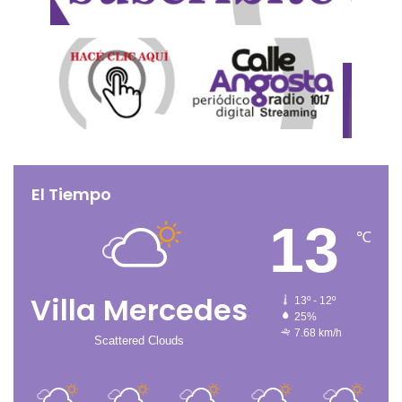
El Tiempo
13
℃
Villa Mercedes
13º - 12º
25%
7.68 km/h
Scattered Clouds