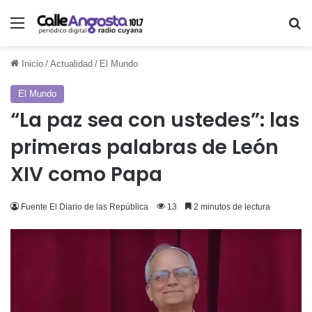
Menú
Bu
Inicio
/
Actualidad
/
El Mundo
El Mundo
“La paz sea con ustedes”: las
primeras palabras de León
XIV como Papa
Fuente El Diario de las República
13
2 minutos de lectura