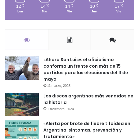
12
14
14
10
17
℃
℃
℃
℃
℃
Lun
Mar
Mié
Jue
Vie
«Ahora San Luis»: el oficialismo
conforma un frente con más de 15
partidos para las elecciones del 11 de
mayo
11 marzo, 2025
Los discos argentinos más vendidos de
la historia
1 diciembre, 2024
«Alerta por brote de fiebre tifoidea en
Argentina: síntomas, prevención y
tratamiento»