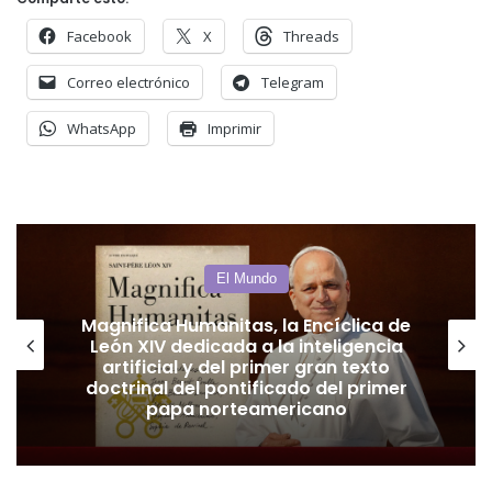
Facebook
X
Threads
Correo electrónico
Telegram
WhatsApp
Imprimir
El Mundo
La Paz se encuentra en una situación
crítica: Tres semanas de protestas
afectan la actividad en la ciudad y la
región, en un contexto de rechazo a
la gestión de Rodrigo Paz