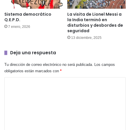
Sistema democrático
La visita de Lionel Messi a
Q.E.P.D.
la India terminó en
disturbios y desbordes de
7 enero, 2026
seguridad
13 diciembre, 2025
Deja una respuesta
Tu dirección de correo electrónico no será publicada.
Los campos
obligatorios están marcados con
*
C
o
m
e
n
t