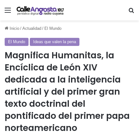
Menú
Bu
Inicio
/
Actualidad
/
El Mundo
El Mundo
Ideas que valen la pena
Magnifica Humanitas, la
Encíclica de León XIV
dedicada a la inteligencia
artificial y del primer gran
texto doctrinal del
pontificado del primer papa
norteamericano