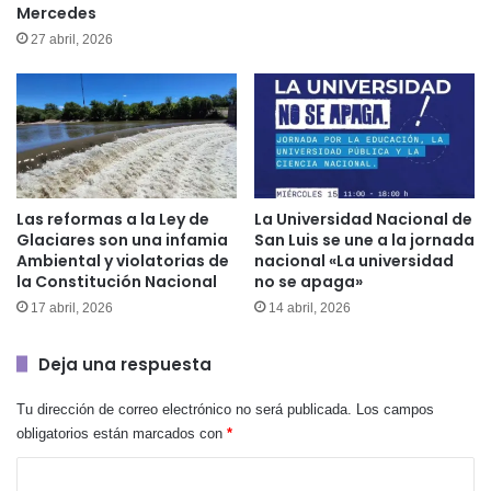
Mercedes
27 abril, 2026
Las reformas a la Ley de
La Universidad Nacional de
Glaciares son una infamia
San Luis se une a la jornada
Ambiental y violatorias de
nacional «La universidad
la Constitución Nacional
no se apaga»
17 abril, 2026
14 abril, 2026
Deja una respuesta
Tu dirección de correo electrónico no será publicada.
Los campos
obligatorios están marcados con
*
C