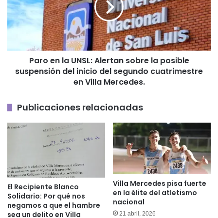
Alertan
sobre
la
posible
suspensión
Paro en la UNSL: Alertan sobre la posible
del
suspensión del inicio del segundo cuatrimestre
inicio
del
en Villa Mercedes.
segundo
cuatrimestre
Publicaciones relacionadas
en
Villa
Mercedes.
Villa Mercedes pisa fuerte
El Recipiente Blanco
en la élite del atletismo
Solidario: Por qué nos
nacional
negamos a que el hambre
sea un delito en Villa
21 abril, 2026