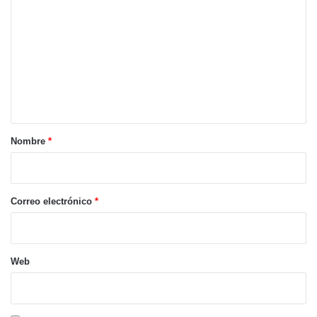
o
m
e
n
t
a
r
Nombre
*
i
o
*
Correo electrónico
*
Web