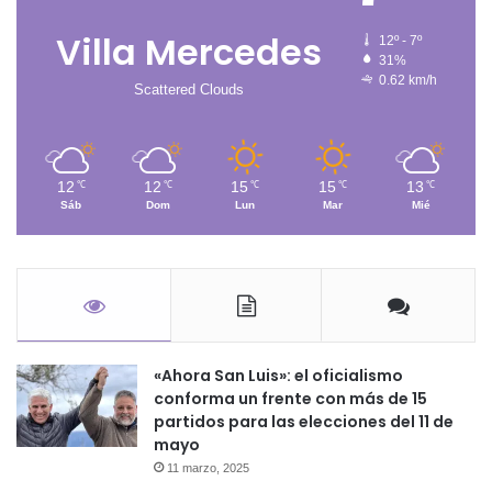
Villa Mercedes
12º - 7º
31%
0.62 km/h
Scattered Clouds
12
12
15
15
13
℃
℃
℃
℃
℃
Sáb
Dom
Lun
Mar
Mié
«Ahora San Luis»: el oficialismo
conforma un frente con más de 15
partidos para las elecciones del 11 de
mayo
11 marzo, 2025