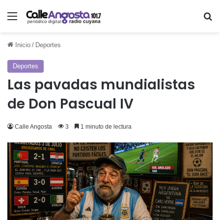
Menú
Bu
Inicio
/
Deportes
Deportes
Las pavadas mundialistas
de Don Pascual IV
Calle Angosta
3
1 minuto de lectura