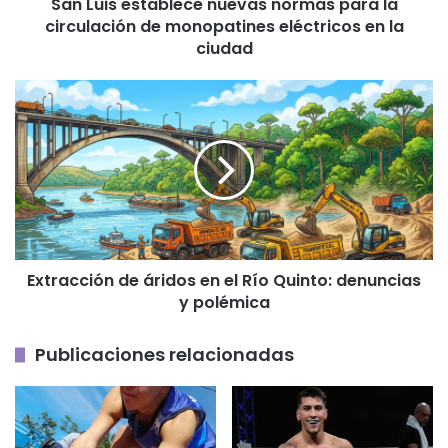
San Luis establece nuevas normas para la
monopatines
circulación de monopatines eléctricos en la
eléctricos
en
ciudad
la
ciudad
Extracción
de
áridos
en
el
Río
Quinto:
denuncias
y
Extracción de áridos en el Río Quinto: denuncias
polémica
y polémica
Publicaciones relacionadas