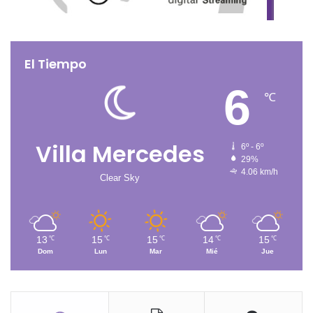
El Tiempo
6
℃
Villa Mercedes
6º - 6º
29%
4.06 km/h
Clear Sky
13
15
15
14
15
℃
℃
℃
℃
℃
Dom
Lun
Mar
Mié
Jue