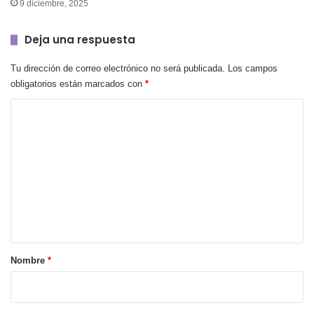
9 diciembre, 2025
Deja una respuesta
Tu dirección de correo electrónico no será publicada.
Los campos
obligatorios están marcados con
*
C
o
m
e
n
t
a
r
Nombre
*
i
o