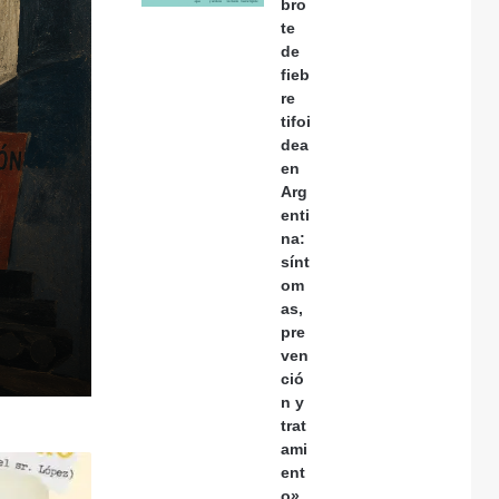
bro
te
de
fieb
re
tifoi
dea
en
Arg
enti
na:
sínt
om
as,
pre
ven
ció
n y
trat
ami
ent
o»