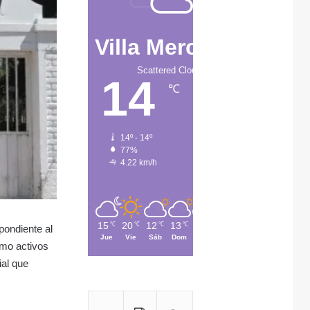
Villa Mercedes
Scattered Clouds
14
℃
14º - 14º
77%
4.22 km/h
15
20
12
13
10
℃
℃
℃
℃
℃
pondiente al
Jue
Vie
Sáb
Dom
Lun
omo activos
ial que