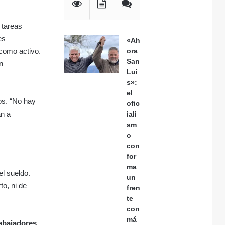
 tareas
es
«Ah
 como activo.
ora
San
n
Lui
s»:
el
cos. “No hay
ofic
an a
iali
sm
o
con
for
ma
el sueldo.
un
to, ni de
fren
te
con
má
rabajadores