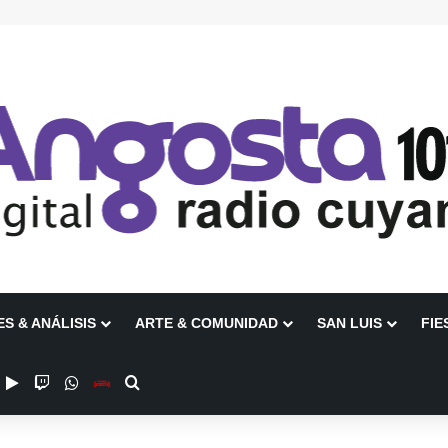
ES & ANÁLISIS
ARTE & COMUNIDAD
SAN LUIS
FIE
ube
nstagram
Google Play
Twitch
WhatsApp
Escuchanos en Vivo
Buscar por