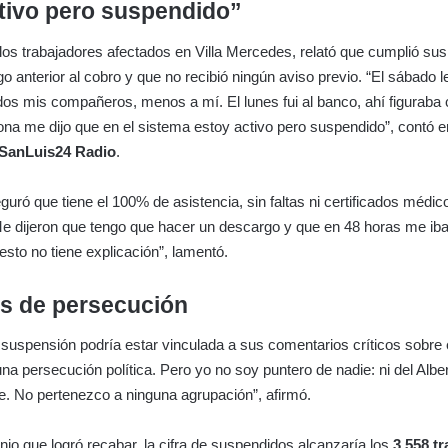
tivo pero suspendido”
los trabajadores afectados en Villa Mercedes, relató que cumplió sus
o anterior al cobro y que no recibió ningún aviso previo. “El sábado l
dos mis compañeros, menos a mí. El lunes fui al banco, ahí figuraba
zona me dijo que en el sistema estoy activo pero suspendido”, contó e
SanLuis24 Radio
.
eguró que tiene el 100% de asistencia, sin faltas ni certificados médi
Me dijeron que tengo que hacer un descargo y que en 48 horas me ib
esto no tiene explicación”, lamentó.
s de persecución
 suspensión podría estar vinculada a sus comentarios críticos sobre 
a persecución política. Pero yo no soy puntero de nadie: ni del Alber
ie. No pertenezco a ninguna agrupación”, afirmó.
nio que logró recabar, la cifra de suspendidos alcanzaría los
3.558 t