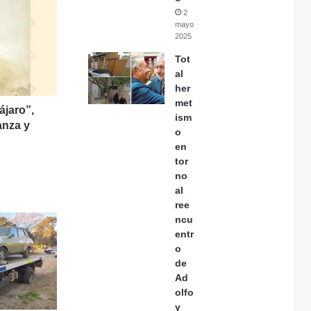
2
mayo,
2025
Tot
al
her
met
ájaro”,
ism
anza y
o
en
tor
no
al
ree
ncu
entr
o
de
Ad
olfo
y