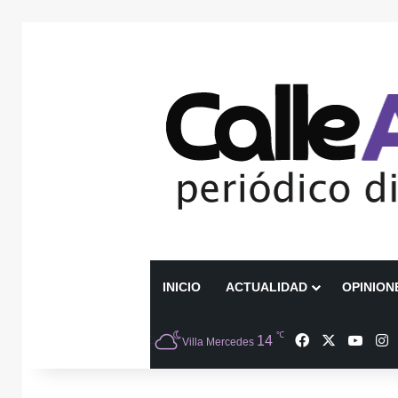
INICIO
ACTUALIDAD
OPINION
℃
Facebook
X
YouT
I
14
Villa Mercedes