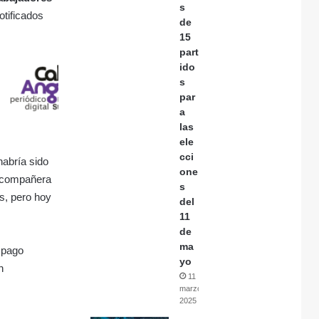
s
otificados
de
15
part
ido
s
par
a
las
ele
cci
habría sido
one
a compañera
s
os, pero hoy
del
11
de
ma
l pago
yo
n
11
marzo,
2025