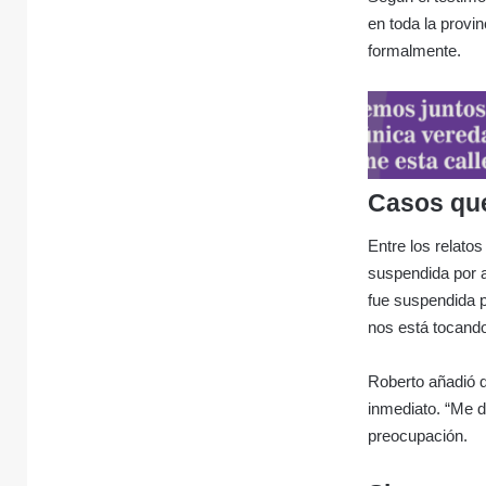
en toda la provi
formalmente.
Casos que
Entre los relato
suspendida por a
fue suspendida p
nos está tocando
Roberto añadió q
inmediato. “Me d
preocupación.