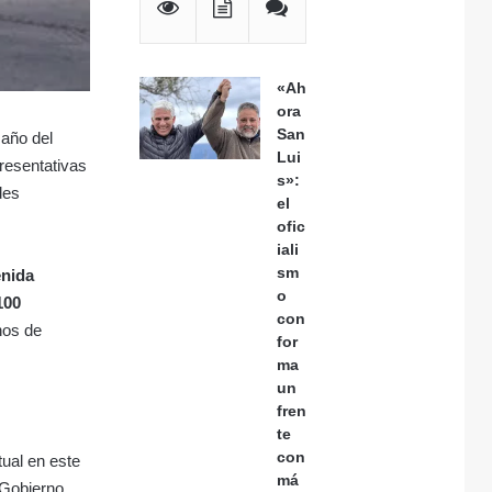
«Ah
ora
San
 año del
Lui
presentativas
s»:
des
el
ofic
iali
sm
enida
o
100
con
nos de
for
ma
un
fren
te
con
ual en este
má
 Gobierno.