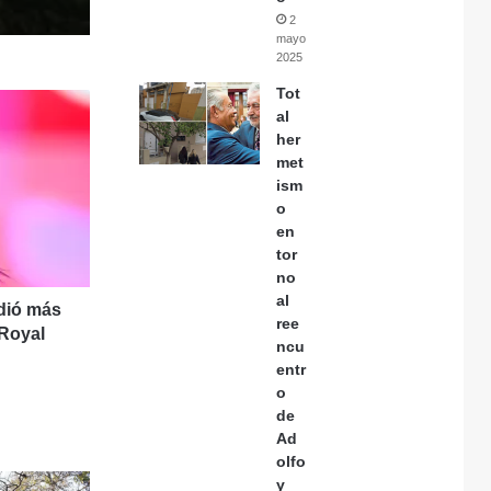
2
mayo,
2025
Tot
al
her
met
ism
o
en
tor
no
al
ndió más
ree
 Royal
ncu
entr
o
de
Ad
olfo
y