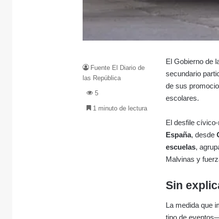
El Gobierno de la
Fuente El Diario de
secundario parti
las República
de sus promocion
5
escolares.
1 minuto de lectura
El desfile cívico-
España
, desde
escuelas
, agrup
Malvinas y fuerz
Sin explic
La medida que i
tipo de evento