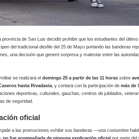
 provincia de San Luis decidió prohibir que los estudiantes del último
cipen del tradicional desfile del 25 de Mayo portando las banderas re
es, una decisión que generó sorpresa y malestar entre las autorida
militar se realizará el
domingo 25 a partir de las 11 horas
sobre
av
Caseros hasta Rivadavia
, y contará con la participación de
más de 
aciones deportivas, culturales, gauchas, centros de jubilados, vetera
as de seguridad.
ación oficial
mpide a las promociones exhibir sus banderas —una costumbre habit
s—
no fue acompañada de ninguna explicación oficial
por parte del