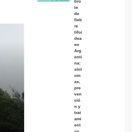
bro
te
de
fieb
re
tifoi
dea
en
Arg
enti
na:
sínt
om
as,
pre
ven
ció
n y
trat
ami
ent
o»