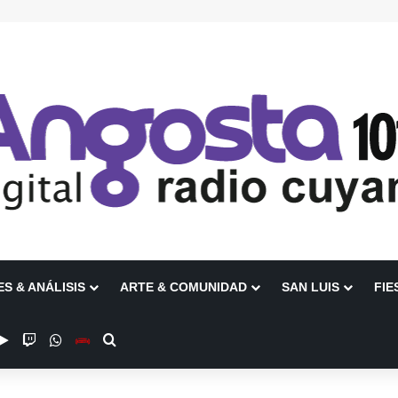
ES & ANÁLISIS
ARTE & COMUNIDAD
SAN LUIS
FIE
be
stagram
Google Play
Twitch
WhatsApp
Escuchanos en Vivo
Buscar por