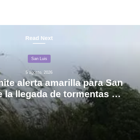
Read Next
San Luis
5 agosto, 2026
ite alerta amarilla para San
e la llegada de tormentas y
vientos intensos
El SMN emite alerta amarilla para San Luis ante la llegada de tormentas y vientos intensos