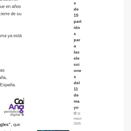
s
que en años
de
cierre de su
15
part
ido
s
ama ya está
par
a
las
ele
cci
Las
one
s
aña,
del
 España.
11
de
ma
yo
11
marzo,
2025
gles”
, que