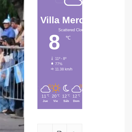
Villa Mercedes
Scattered Clouds
8
℃
11º - 8º
77%
11.38 km/h
11
20
12
12
13
℃
℃
℃
℃
℃
Jue
Vie
Sáb
Dom
Lun