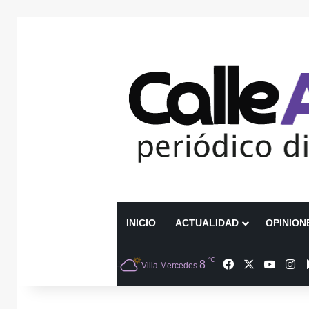
INICIO
ACTUALIDAD
OPINION
℃
Facebook
X
YouTu
In
8
Villa Mercedes