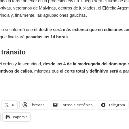
ado la tarde anterior en la procesión cívica. Luego será el turno de a
rtivas, veteranos de Malvinas, centros de jubilados, el Ejército Argent
ovincia y, finalmente, las agrupaciones gauchas.
no se informó que
el desfile será más extenso que en ediciones an
que finalizará
pasadas las 14 horas
.
 tránsito
el orden y la seguridad,
desde las 4 de la madrugada del domingo
entivos de calles
, mientras que
el corte total y definitivo será a par
X
Threads
Correo electrónico
Telegram
Imprimir