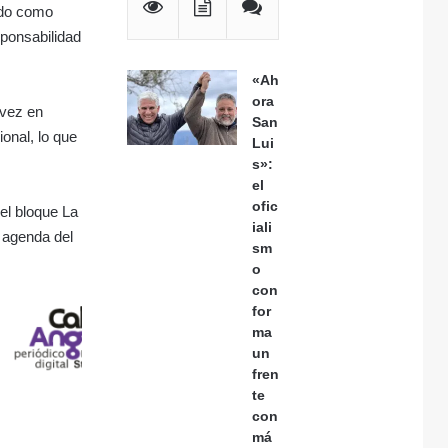
ado como
ponsabilidad
«Ah
ora
 vez en
San
onal, lo que
Lui
s»:
el
ofic
el bloque La
iali
 agenda del
sm
o
con
for
ma
un
fren
te
con
má