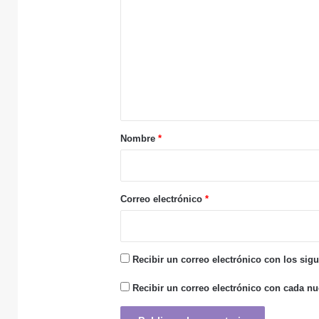
o
24 julio, 2026
m
e
n
t
19 julio, 2026
a
r
Nombre
*
i
o
*
Correo electrónico
*
Recibir un correo electrónico con los sig
Recibir un correo electrónico con cada nu