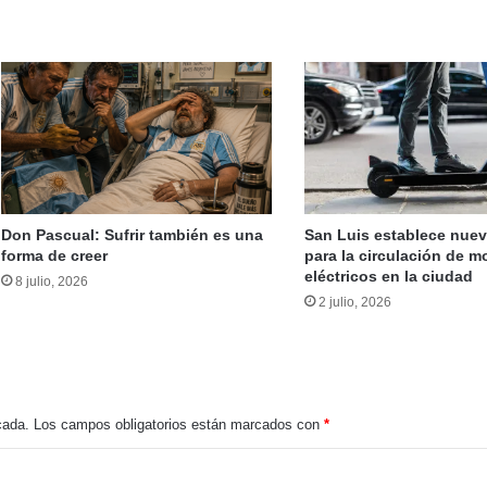
La investigación contra José Hugo Dutto incorpora nuevas pruebas y continúa bajo análisis de la Fiscalía
Cristina Kirchner denunció persecución política y acudió a la ONU por su condena
Don Pascual: Sufrir también es una
San Luis establece nue
forma de creer
para la circulación de 
eléctricos en la ciudad
8 julio, 2026
istencia de un acuerdo entre Poggi y Milei
2 julio, 2026
Informe interno destaca el grave impacto de los despidos de Milei en el INTA sobre las cadenas productivas, las economías regionales y la investigación
cada.
Los campos obligatorios están marcados con
*