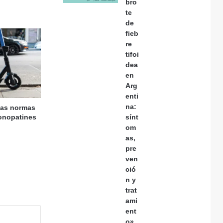
bro
te
de
fieb
re
tifoi
dea
en
Arg
enti
na:
vas normas
sínt
monopatines
om
as,
pre
ven
ció
n y
trat
ami
ent
o»