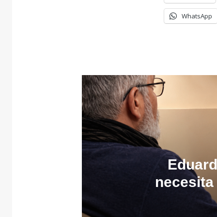
WhatsApp
Eduard
necesita 
esa oport