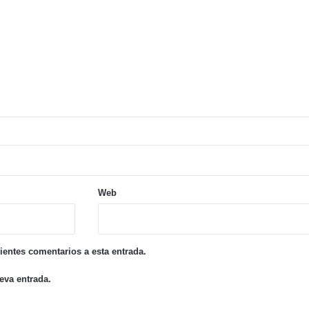
El Gobierno de Argentina reduce el impacto de los aranceles de Trump y aguarda decisiones clave de Estados Unidos.
Violento ataque en Naschel: un joven agredido por un grupo y su padrastro se encuentra en estado crítico tras cirugía de urgencia.
Web
uientes comentarios a esta entrada.
eva entrada.