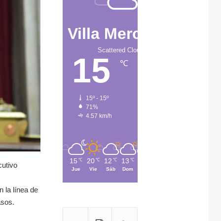
Villa Mercedes
Scattered Clouds
15
℃
15º - 15º
71%
4.57 km/h
15
20
12
13
10
℃
℃
℃
℃
℃
cutivo
Jue
Vie
Sáb
Dom
Lun
 la línea de
asos.