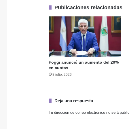
al
Publicaciones relacionadas
ascenso”
29 julio, 2026
29 julio, 2026
Poggi anunció un aumento del 20%
en cuotas
28 julio, 2026
8 julio, 2026
Abdala niega la ex
Deja una respuesta
25 julio, 2026
Tu dirección de correo electrónico no será publi
C