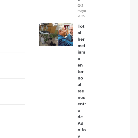
2
mayo,
2025
Tot
al
her
met
ism
o
en
tor
no
al
ree
ncu
entr
o
de
Ad
olfo
y