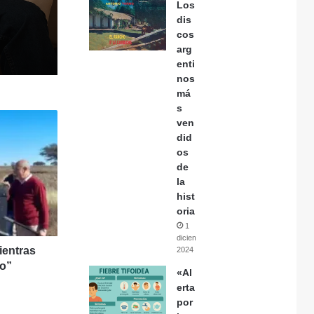
Los
dis
cos
arg
enti
nos
má
s
ven
did
os
de
la
hist
oria
1
diciembre,
ientras
2024
do”
«Al
erta
por