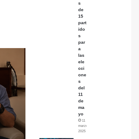
s
de
15
part
ido
s
par
a
las
ele
cci
one
s
del
11
de
ma
yo
11
marzo,
2025