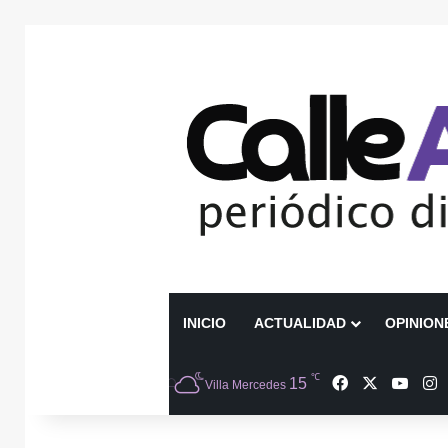
INICIO
ACTUALIDAD
OPINION
℃
Facebook
X
YouT
I
15
Villa Mercedes