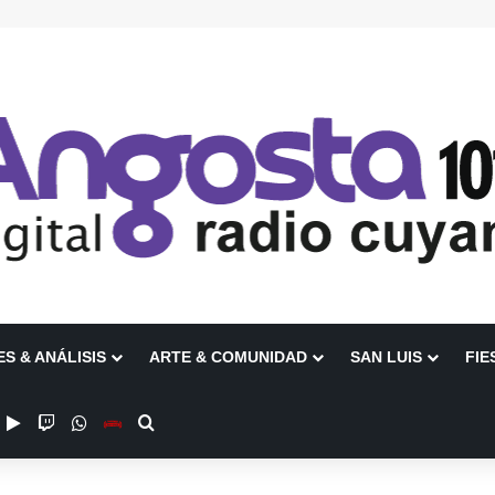
ES & ANÁLISIS
ARTE & COMUNIDAD
SAN LUIS
FIE
ube
nstagram
Google Play
Twitch
WhatsApp
Escuchanos en Vivo
Buscar por