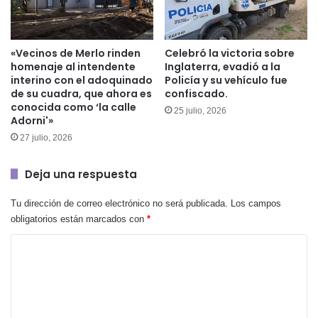
«Vecinos de Merlo rinden
Celebró la victoria sobre
homenaje al intendente
Inglaterra, evadió a la
interino con el adoquinado
Policía y su vehículo fue
de su cuadra, que ahora es
confiscado.
conocida como ‘la calle
25 julio, 2026
Adorni'»
27 julio, 2026
Deja una respuesta
Tu dirección de correo electrónico no será publicada.
Los campos
obligatorios están marcados con
*
C
o
m
e