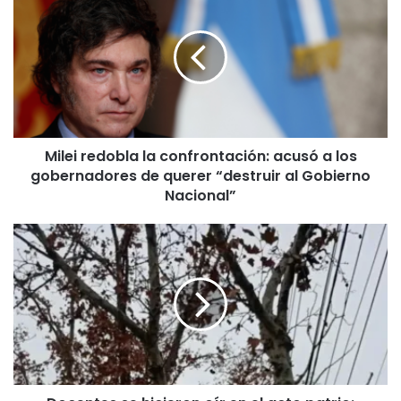
redobla
la
confrontación:
acusó
a
los
gobernadores
de
Milei redobla la confrontación: acusó a los
querer
gobernadores de querer “destruir al Gobierno
“destruir
al
Nacional”
Gobierno
Nacional”
Docentes
se
hicieron
oír
en
el
acto
patrio:
“Queremos