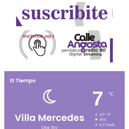
El Tiempo
7
℃
Villa Mercedes
13º - 5º
45%
8.37 km/h
Clear Sky