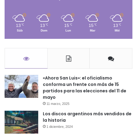
13
13
15
15
13
℃
℃
℃
℃
℃
Sáb
Dom
Lun
Mar
Mié
«Ahora San Luis»: el oficialismo
conforma un frente con más de 15
partidos para las elecciones del 11 de
mayo
11 marzo, 2025
Los discos argentinos más vendidos de
la historia
1 diciembre, 2024