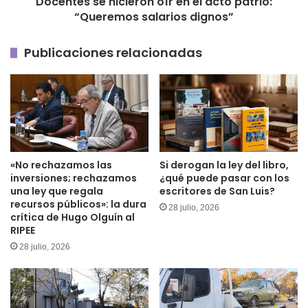
Docentes se hicieron oír en el acto patrio:
salarios
“Queremos salarios dignos”
dignos”
Publicaciones relacionadas
«No rechazamos las
Si derogan la ley del libro,
inversiones; rechazamos
¿qué puede pasar con los
una ley que regala
escritores de San Luis?
recursos públicos»: la dura
28 julio, 2026
crítica de Hugo Olguín al
RIPEE
28 julio, 2026