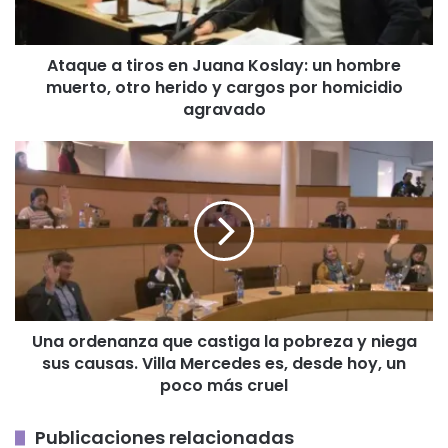
un
hombre
muerto,
Ataque a tiros en Juana Koslay: un hombre
otro
muerto, otro herido y cargos por homicidio
herido
y
agravado
cargos
por
Una
homicidio
ordenanza
agravado
que
castiga
la
pobreza
y
niega
sus
Una ordenanza que castiga la pobreza y niega
causas.
sus causas. Villa Mercedes es, desde hoy, un
Villa
Mercedes
poco más cruel
es,
desde
Publicaciones relacionadas
hoy,