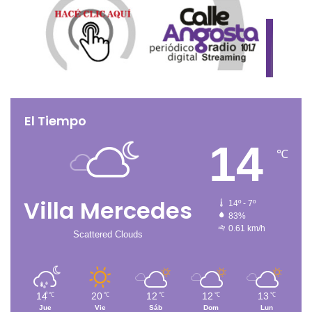
El Tiempo
14
℃
Villa Mercedes
14º - 7º
83%
0.61 km/h
Scattered Clouds
14
20
12
12
13
℃
℃
℃
℃
℃
Jue
Vie
Sáb
Dom
Lun