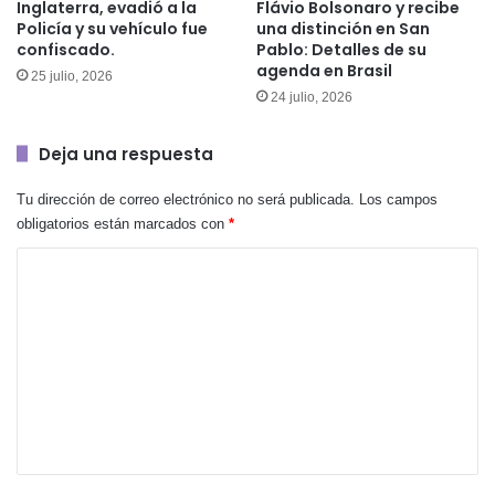
Inglaterra, evadió a la
Flávio Bolsonaro y recibe
Policía y su vehículo fue
una distinción en San
confiscado.
Pablo: Detalles de su
agenda en Brasil
25 julio, 2026
24 julio, 2026
Deja una respuesta
Tu dirección de correo electrónico no será publicada.
Los campos
obligatorios están marcados con
*
C
o
m
e
n
t
a