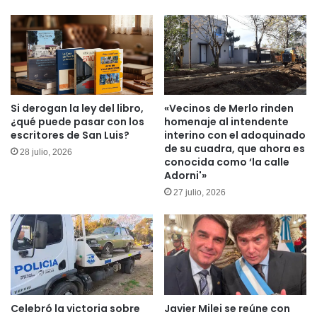
un
poco
más
cruel
Si derogan la ley del libro,
«Vecinos de Merlo rinden
¿qué puede pasar con los
homenaje al intendente
escritores de San Luis?
interino con el adoquinado
de su cuadra, que ahora es
28 julio, 2026
conocida como ‘la calle
Adorni'»
27 julio, 2026
Celebró la victoria sobre
Javier Milei se reúne con