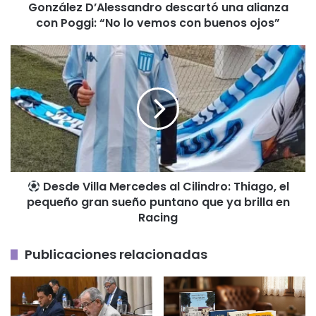
González D’Alessandro descartó una alianza
vemos
con Poggi: “No lo vemos con buenos ojos”
con
buenos
ojos”
Desde
Villa
Mercedes
al
Cilindro:
Thiago,
el
pequeño
Desde Villa Mercedes al Cilindro: Thiago, el
gran
pequeño gran sueño puntano que ya brilla en
sueño
puntano
Racing
que
ya
Publicaciones relacionadas
brilla
en
Racing