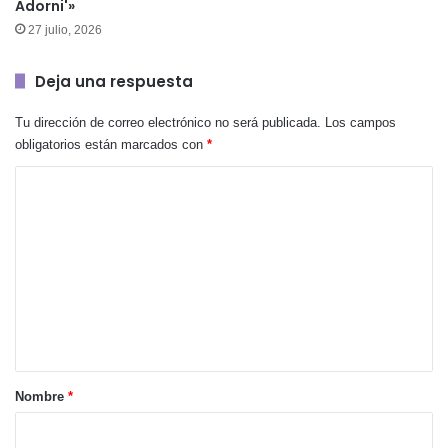
Adorni'»
27 julio, 2026
Deja una respuesta
Tu dirección de correo electrónico no será publicada.
Los campos
obligatorios están marcados con
*
C
o
m
e
n
t
a
r
Nombre
*
i