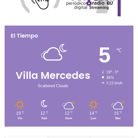
El Tiempo
5
℃
Villa Mercedes
19º - 5º
36%
3.23 km/h
Scattered Clouds
19
12
12
14
15
℃
℃
℃
℃
℃
Vie
Sáb
Dom
Lun
Mar