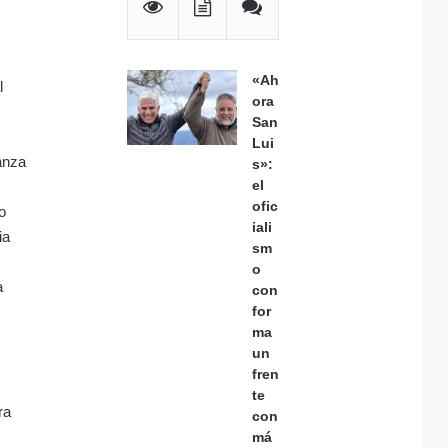
«Ah
l
ora
,
San
Lui
anza
s»:
el
ofic
do
iali
ia
sm
o
a
con
for
ma
un
fren
te
ra
con
má