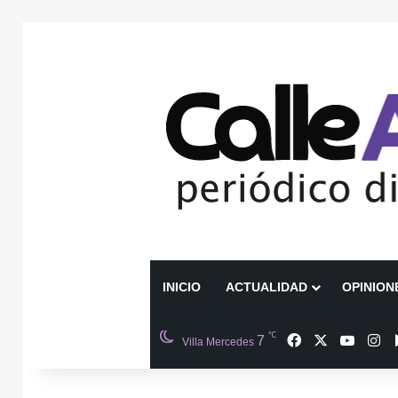
INICIO
ACTUALIDAD
OPINION
℃
Facebook
X
YouTu
In
7
Villa Mercedes