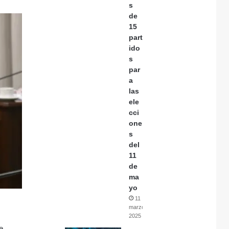
s
de
15
part
ido
s
par
a
las
ele
cci
one
s
del
11
de
ma
yo
11
marzo,
2025
 e