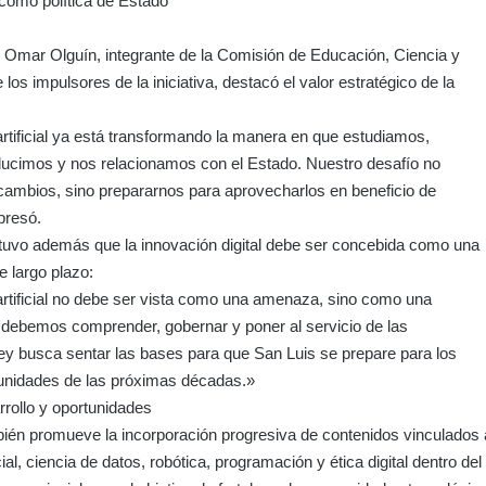
 como política de Estado
 Omar Olguín, integrante de la Comisión de Educación, Ciencia y
los impulsores de la iniciativa, destacó el valor estratégico de la
 artificial ya está transformando la manera en que estudiamos,
ducimos y nos relacionamos con el Estado. Nuestro desafío no
cambios, sino prepararnos para aprovecharlos en beneficio de
presó.
stuvo además que la innovación digital debe ser concebida como una
de largo plazo:
 artificial no debe ser vista como una amenaza, sino como una
 debemos comprender, gobernar y poner al servicio de las
ey busca sentar las bases para que San Luis se prepare para los
tunidades de las próximas décadas.»
rollo y oportunidades
mbién promueve la incorporación progresiva de contenidos vinculados 
icial, ciencia de datos, robótica, programación y ética digital dentro del