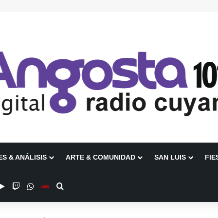
ES & ANÁLISIS
ARTE & COMUNIDAD
SAN LUIS
FIE
be
stagram
Google Play
Twitch
WhatsApp
Escuchanos en Vivo
Buscar por