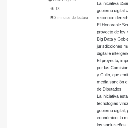
La iniciativa «San
13
gobierno digital
reconoce derech
2 minutos de lectura
El Honorable Sen
proyecto de ley 
Big Data y Gobier
jurisdicciones m
digital e inteligenc
El proyecto, imp
por las Comision
y Culto, que emi
media sanción en
de Diputados.
La iniciativa es
tecnologías vincul
gobierno digital
económico, la m
los sanluiseños.