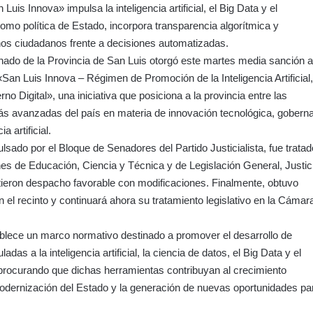
 Luis Innova» impulsa la inteligencia artificial, el Big Data y el
 como política de Estado, incorpora transparencia algorítmica y
os ciudadanos frente a decisiones automatizadas.
ado de la Provincia de San Luis otorgó este martes media sanción a
«San Luis Innova – Régimen de Promoción de la Inteligencia Artificial
no Digital», una iniciativa que posiciona a la provincia entre las
ás avanzadas del país en materia de innovación tecnológica, gobern
ia artificial.
ulsado por el Bloque de Senadores del Partido Justicialista, fue trata
es de Educación, Ciencia y Técnica y de Legislación General, Justic
tieron despacho favorable con modificaciones. Finalmente, obtuvo
 el recinto y continuará ahora su tratamiento legislativo en la Cámar
tablece un marco normativo destinado a promover el desarrollo de
adas a la inteligencia artificial, la ciencia de datos, el Big Data y el
, procurando que dichas herramientas contribuyan al crecimiento
odernización del Estado y la generación de nuevas oportunidades pa