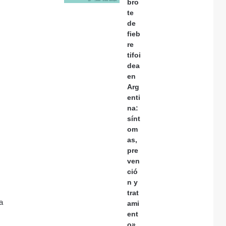
bro
te
de
fieb
re
tifoi
dea
en
Arg
enti
na:
sínt
om
as,
pre
ven
ció
n y
trat
a
ami
ent
o»