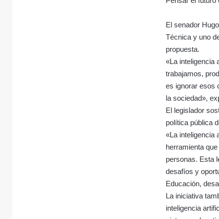
Pensar el futuro
El senador Hugo
Técnica y uno de 
propuesta.
«La inteligencia
trabajamos, pro
es ignorar esos 
la sociedad», ex
El legislador so
política pública 
«La inteligencia
herramienta que
personas. Esta l
desafíos y opor
Educación, desar
La iniciativa ta
inteligencia artif