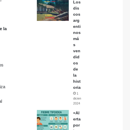
Los
dis
cos
arg
enti
e la
nos
má
s
ven
did
os
os
de
la
hist
iza
oria
1
diciembre,
al
2024
«Al
erta
por