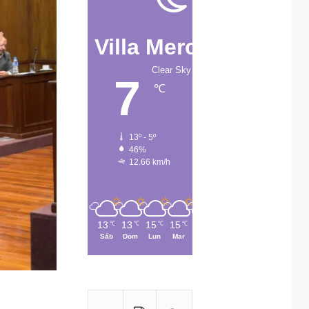
Villa Mercedes
Clear Sky
7
℃
13º - 5º
46%
12.66 km/h
13
13
15
15
13
℃
℃
℃
℃
℃
Sáb
Dom
Lun
Mar
Mié