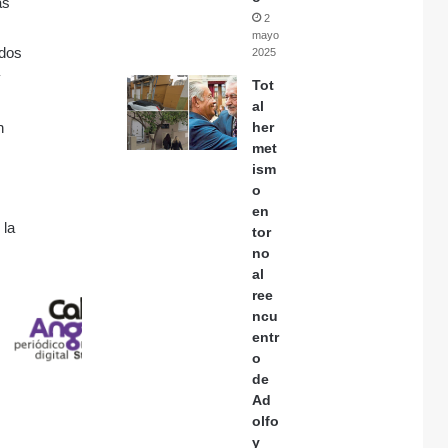
as
2
mayo,
ados
2025
y
Tot
al
n
her
met
ism
o
en
 la
tor
no
al
ree
ncu
entr
o
de
Ad
olfo
y