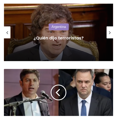
Argentina
¿Quién dijo terroristas?
Kicillof
arremete
contra
Adorni:
«Si
realmente
fuera
peronista,
estaría