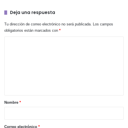
Deja una respuesta
Tu dirección de correo electrónico no será publicada.
Los campos
obligatorios están marcados con
*
C
o
m
e
n
t
a
r
Nombre
*
i
o
*
Correo electrónico
*