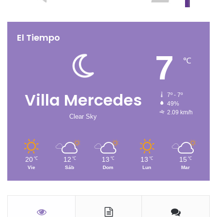
El Tiempo
7
℃
Villa Mercedes
7º - 7º
49%
2.09 km/h
Clear Sky
20
12
13
13
15
℃
℃
℃
℃
℃
Vie
Sáb
Dom
Lun
Mar