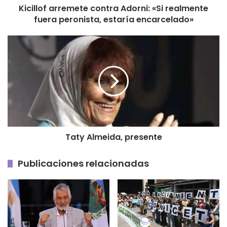
Kicillof arremete contra Adorni: «Si realmente
encarcelado»
fuera peronista, estaría encarcelado»
Taty
Almeida,
presente
Taty Almeida, presente
Publicaciones relacionadas