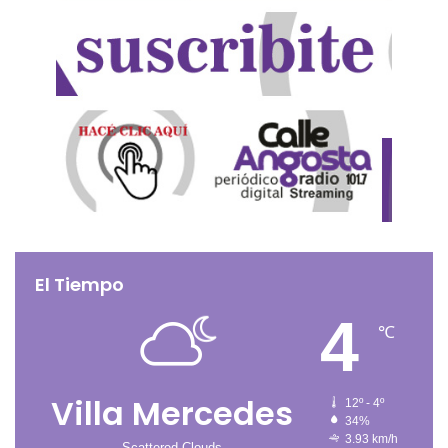
El Tiempo
4
℃
Villa Mercedes
12º - 4º
34%
3.93 km/h
Scattered Clouds