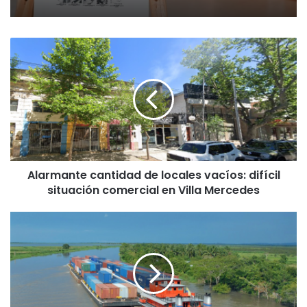
Alarmante
cantidad
de
locales
vacíos:
difícil
situación
comercial
en
Alarmante cantidad de locales vacíos: difícil
Villa
situación comercial en Villa Mercedes
Mercedes
La
Justicia
detiene
la
exclusión
de
trabajadores