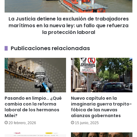
marítimos
en
La Justicia detiene la exclusión de trabajadores
la
marítimos en la nueva ley: un fallo que refuerza
nueva
ley:
la protección laboral
un
fallo
Publicaciones relacionadas
que
refuerza
la
protección
laboral
Pasando en limpio… ¿Qué
Nuevo capítulo en la
cambia con la reforma
imaginaria guerra trapito-
laboral de los hermanos
fóbica de las nuevas
Milei?
alianzas gobernantes
20 febrero, 2026
15 junio, 2025