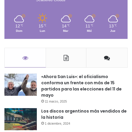
12
15
14
11
13
℃
℃
℃
℃
℃
Dom
Lun
Mar
Mié
Jue
«Ahora San Luis»: el oficialismo
conforma un frente con más de 15
partidos para las elecciones del 11 de
mayo
11 marzo, 2025
Los discos argentinos más vendidos de
la historia
1 diciembre, 2024