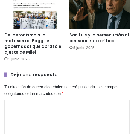
Del peronismo a la
San Luis y la persecución al
motosierra: Poggi, el
pensamiento crítico
gobernador que abrazó el
5 junio, 2025
ajuste de Milei
5 junio, 2025
Deja una respuesta
Tu dirección de correo electrónico no será publicada.
Los campos
obligatorios están marcados con
*
C
o
m
e