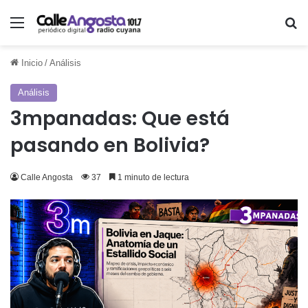
Menú
Bu
Inicio
/
Análisis
Análisis
3mpanadas: Que está
pasando en Bolivia?
Calle Angosta
37
1 minuto de lectura