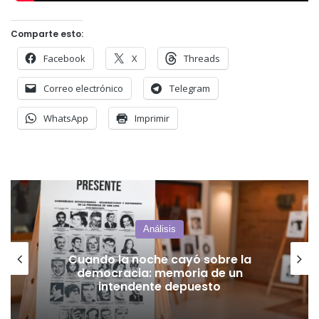
Comparte esto:
Facebook
X
Threads
Correo electrónico
Telegram
WhatsApp
Imprimir
Análisis
las opciones del
peronismo/peornismo, según Jorge
Asís