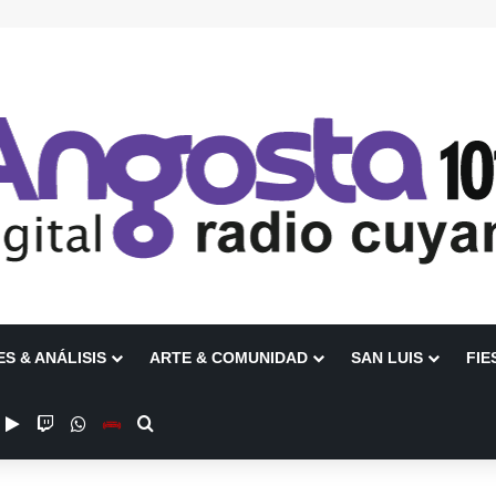
ES & ANÁLISIS
ARTE & COMUNIDAD
SAN LUIS
FIE
ube
nstagram
Google Play
Twitch
WhatsApp
Escuchanos en Vivo
Buscar por