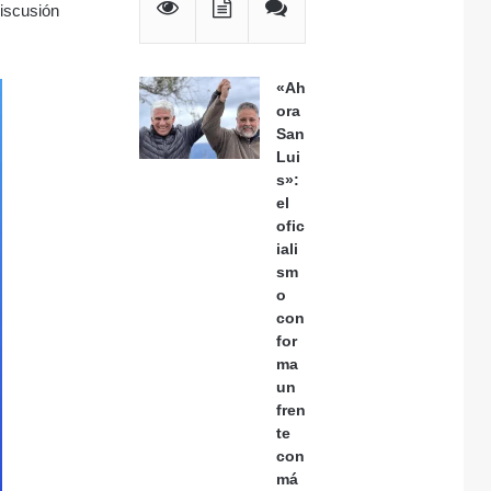
discusión
«Ah
ora
San
Lui
s»:
el
ofic
iali
sm
o
con
for
ma
un
fren
te
con
má