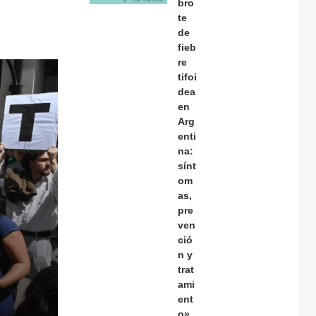
bro
te
de
fieb
re
tifoi
dea
en
Arg
enti
na:
sínt
om
as,
pre
ven
ció
n y
trat
ami
ent
o»