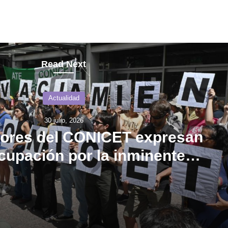
Read Next
Actualidad
30 julio, 2026
dores del CONICET expresan
cupación por la inminente
culación de cerca de 400
ecarios y becarias.
Investigadores del CONICET expresan su preocupación por la inminente desvinculación de cerca de 400 becarios y becarias.