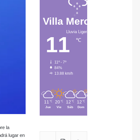
Villa Mercedes
Lluvia Ligera
11
℃
11º - 7º
84%
13.88 km/h
11
20
12
12
13
℃
℃
℃
℃
℃
Jue
Vie
Sáb
Dom
Lun
re la
ndrá lugar en