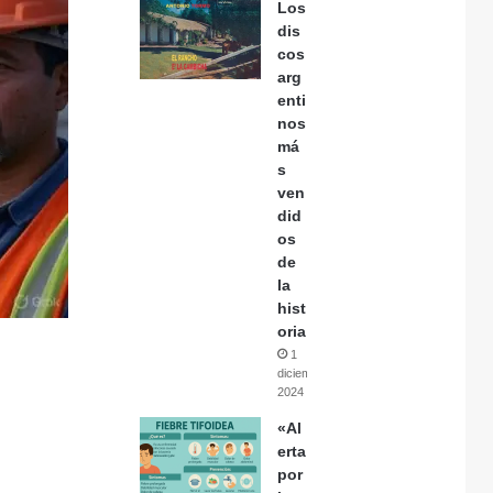
Los
dis
cos
arg
enti
nos
má
s
ven
did
os
de
la
hist
oria
1
diciembre,
2024
«Al
erta
por