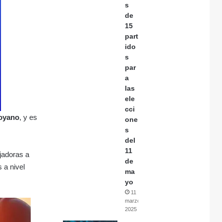
s
de
15
part
ido
s
par
a
las
ele
cci
Moyano
, y es
one
s
del
11
ajadoras a
de
 a nivel
ma
yo
11
marzo,
2025