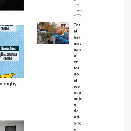
2
mayo,
2025
Tot
al
her
met
ism
o
en
tor
no
al
e rugby
ree
ncu
entr
o
de
Ad
olfo
y