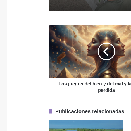
28 julio, 2026
Los
juegos
del
bien
y
27 julio, 2026
del
mal
y
la
inocencia
Los juegos del bien y del mal y l
25 julio, 2026
perdida
perdida
Publicaciones relacionadas
18 julio, 2026