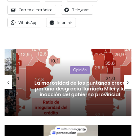
Correo electrónico
Telegram
WhatsApp
Imprimir
Opinión
La morosidad de los puntanos crece
por una desgracia llamada Milei y la
inacción del gobierno provincial
Dr.
Pascual