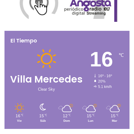
El Tiempo
16
℃
Villa Mercedes
16º - 16º
20%
5.1 km/h
Clear Sky
16
15
12
15
15
℃
℃
℃
℃
℃
Vie
Sáb
Dom
Lun
Mar