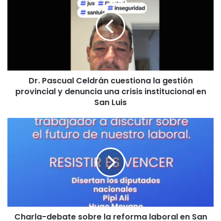
Celdrán
cuestiona
la
gestión
provincial
y
denuncia
Dr. Pascual Celdrán cuestiona la gestión
una
provincial y denuncia una crisis institucional en
crisis
institucional
San Luis
en
San
Charla-
Luis
debate
sobre
la
reforma
laboral
en
San
Luis
Charla-debate sobre la reforma laboral en San