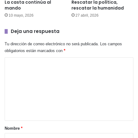
La casta continúa al
Rescatar la política,
mando
rescatar la humanidad
10 mayo, 2026
27 abril, 2026
Deja una respuesta
Tu dirección de correo electrónico no será publicada.
Los campos
obligatorios están marcados con
*
C
o
m
e
n
t
a
r
Nombre
*
i