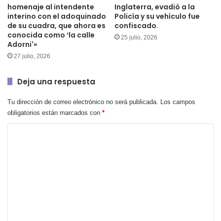
homenaje al intendente
Inglaterra, evadió a la
interino con el adoquinado
Policía y su vehículo fue
de su cuadra, que ahora es
confiscado.
conocida como ‘la calle
25 julio, 2026
Adorni'»
27 julio, 2026
Deja una respuesta
Tu dirección de correo electrónico no será publicada.
Los campos
obligatorios están marcados con
*
C
o
m
e
n
t
a