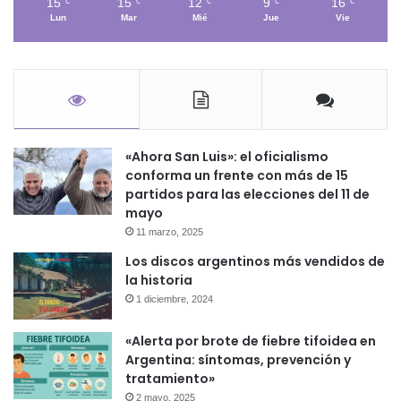
15
15
12
9
16
℃
℃
℃
℃
℃
Lun
Mar
Mié
Jue
Vie
«Ahora San Luis»: el oficialismo
conforma un frente con más de 15
partidos para las elecciones del 11 de
mayo
11 marzo, 2025
Los discos argentinos más vendidos de
la historia
1 diciembre, 2024
«Alerta por brote de fiebre tifoidea en
Argentina: síntomas, prevención y
tratamiento»
2 mayo, 2025