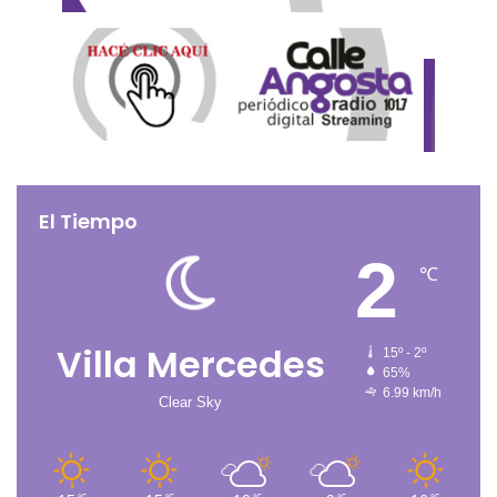
El Tiempo
2
℃
Villa Mercedes
15º - 2º
65%
6.99 km/h
Clear Sky