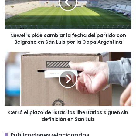
fecha
del
partido
con
Belgrano
Newell’s pide cambiar la fecha del partido con
en
Belgrano en San Luis por la Copa Argentina
San
Luis
por
Cerró
la
el
Copa
plazo
Argentina
de
listas:
los
libertarios
siguen
sin
Cerró el plazo de listas: los libertarios siguen sin
definición
definición en San Luis
en
San
Luis
Publicaciones relacionadas