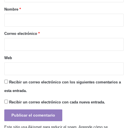
r
Nombre
*
i
o
*
Correo electrónico
*
Web
Recibir un correo electrónico con los siguientes comentarios a
esta entrada.
Recibir un correo electrónico con cada nueva entrada.
Este sitio usa Akismet para reducir el spam.
Aprende cómo se