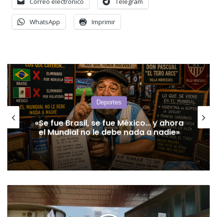
Correo electrónico
Telegram
WhatsApp
Imprimir
Deportes
«Se fue Brasil, se fue México… y ahora
el Mundial no le debe nada a nadie»
“La
dignidad
judicial