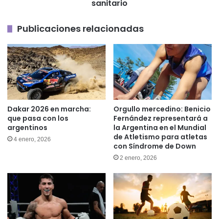
de
sanitario
dirigencia
irregular
Publicaciones relacionadas
en
el
sistema
sanitario
Dakar 2026 en marcha:
Orgullo mercedino: Benicio
que pasa con los
Fernández representará a
argentinos
la Argentina en el Mundial
de Atletismo para atletas
4 enero, 2026
con Síndrome de Down
2 enero, 2026