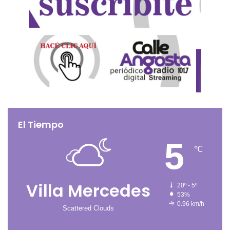
El Tiempo
5
℃
Villa Mercedes
20º - 5º
53%
0.96 km/h
Scattered Clouds