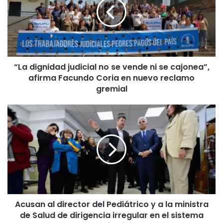
no
se
vende
ni
se
cajonea”,
“La dignidad judicial no se vende ni se cajonea”,
afirma
afirma Facundo Coria en nuevo reclamo
Facundo
Coria
gremial
en
nuevo
Acusan
reclamo
al
gremial
director
del
Pediátrico
y
a
la
ministra
Acusan al director del Pediátrico y a la ministra
de
de Salud de dirigencia irregular en el sistema
Salud