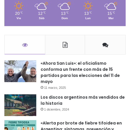
20
12
13
13
15
℃
℃
℃
℃
℃
Vie
Sáb
Dom
Lun
Mar
«Ahora San Luis»: el oficialismo
conforma un frente con más de 15
partidos para las elecciones del 11 de
mayo
11 marzo, 2025
Los discos argentinos más vendidos de
la historia
1 diciembre, 2024
«Alerta por brote de fiebre tifoidea en
Argentina: síntomas, prevención y