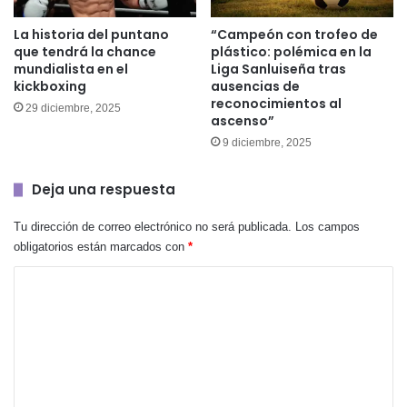
La historia del puntano
“Campeón con trofeo de
que tendrá la chance
plástico: polémica en la
mundialista en el
Liga Sanluiseña tras
kickboxing
ausencias de
reconocimientos al
29 diciembre, 2025
ascenso”
9 diciembre, 2025
Deja una respuesta
Tu dirección de correo electrónico no será publicada.
Los campos
obligatorios están marcados con
*
C
o
m
e
n