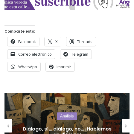
Comparte esto:
Facebook
X
Threads
Correo electrónico
Telegram
WhatsApp
Imprimir
San Luis
El mapa de la deuda interpela a San
Luis: Pedernera aparece entre los