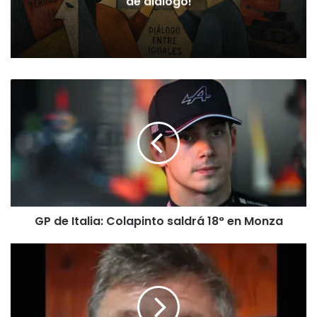
departamentos con más deudores
GP
de
Italia:
Colapinto
saldrá
18°
en
Monza
GP de Italia: Colapinto saldrá 18° en Monza
Un
docente
acusado
de