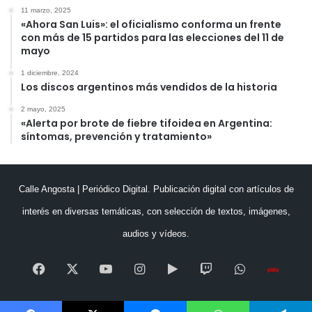
11 marzo, 2025
«Ahora San Luis»: el oficialismo conforma un frente
con más de 15 partidos para las elecciones del 11 de
mayo
1 diciembre, 2024
Los discos argentinos más vendidos de la historia
2 mayo, 2025
«Alerta por brote de fiebre tifoidea en Argentina:
síntomas, prevención y tratamiento»
Calle Angosta | Periódico Digital. Publicación digital con artículos de
interés en diversas temáticas, con selección de textos, imágenes,
audios y vídeos.
Facebook
X
YouTube
Instagram
Google
Twitch
WhatsApp
Esc
Play
en