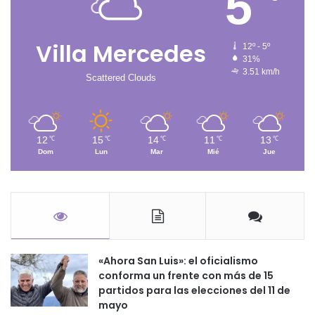
5
Villa Mercedes
12º - 5º
31%
3.51 km/h
Scattered Clouds
12
15
14
11
13
℃
℃
℃
℃
℃
Dom
Lun
Mar
Mié
Jue
«Ahora San Luis»: el oficialismo
conforma un frente con más de 15
partidos para las elecciones del 11 de
mayo