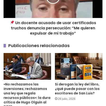
usar
certificados
truchos
denuncia
Un docente acusado de usar certificados
persecución:
truchos denuncia persecución: “Me quieren
“Me
quieren
expulsar de mi trabajo”
expulsar
de
Publicaciones relacionadas
mi
trabajo”
«No rechazamos las
Si derogan la ley del libro,
inversiones; rechazamos
¿qué puede pasar con los
una ley que regala
escritores de San Luis?
recursos públicos»: la dura
28 julio, 2026
crítica de Hugo Olguín al