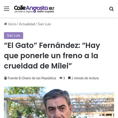
Menú
Bu
Inicio
/
Actualidad
/
San Luis
San Luis
“El Gato” Fernández: “Hay
que ponerle un freno a la
crueldad de Milei”
Fuente El Diario de las República
3
1 minuto de lectura