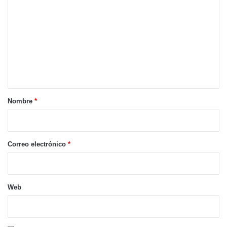
o
m
e
n
t
a
r
Nombre
*
i
o
*
Correo electrónico
*
Web