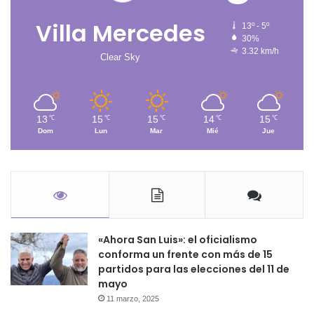
Villa Mercedes
13º - 5º
30%
3.32 km/h
Clear Sky
13
15
15
14
15
℃
℃
℃
℃
℃
Dom
Lun
Mar
Mié
Jue
«Ahora San Luis»: el oficialismo
conforma un frente con más de 15
partidos para las elecciones del 11 de
mayo
11 marzo, 2025