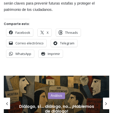
serán claves para prevenir futuras estafas y proteger el
patrimonio de los ciudadanos.
Comparte esto:
Facebook
X
Threads
Correo electrónico
Telegram
WhatsApp
Imprimir
San Luis
El mapa de la deuda interpela a San
Luis: Pedernera aparece entre los