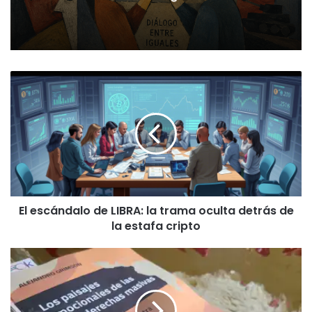
departamentos con más deudores
El
escándalo
de
LIBRA:
la
trama
oculta
detrás
de
El escándalo de LIBRA: la trama oculta detrás de
la
la estafa cripto
estafa
cripto
Los
paisajes
emocionales
de