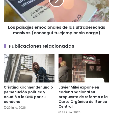
las
ultraderechas
masivas
(conseguí
tu
Los paisajes emocionales de las ultraderechas
ejemplar
masivas (conseguí tu ejemplar sin cargo)
sin
cargo)
Publicaciones relacionadas
Cristina Kirchner denunció
Javier Milei expone en
persecución política y
cadena nacional su
acudió a la ONU por su
propuesta de reforma a la
condena
Carta Orgánica del Banco
Central
29 julio, 2026
28 julio, 2026