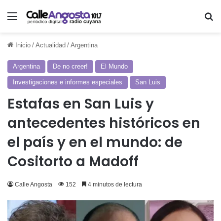
Menú
Bu
Inicio
/
Actualidad
/
Argentina
Argentina
De no creer!
El Mundo
Investigaciones e informes especiales
San Luis
Estafas en San Luis y
antecedentes históricos en
el país y en el mundo: de
Cositorto a Madoff
Calle Angosta
152
4 minutos de lectura