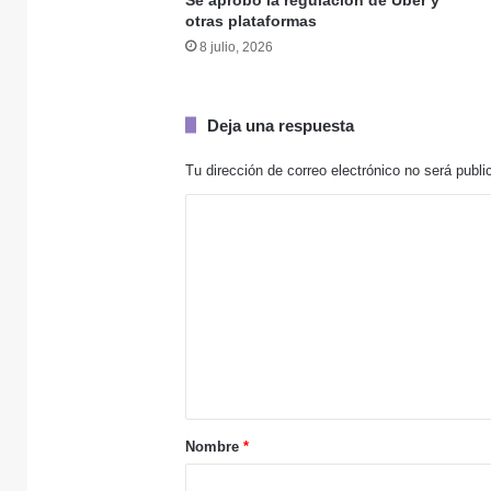
otras plataformas
27 julio, 2026
8 julio, 2026
Una mujer murió en
Deja una respuesta
18 julio, 2026
Tu dirección de correo electrónico no será publi
C
o
m
17 julio, 2026
e
n
t
17 julio, 2026
a
Grave accidente: 
r
Nombre
*
i