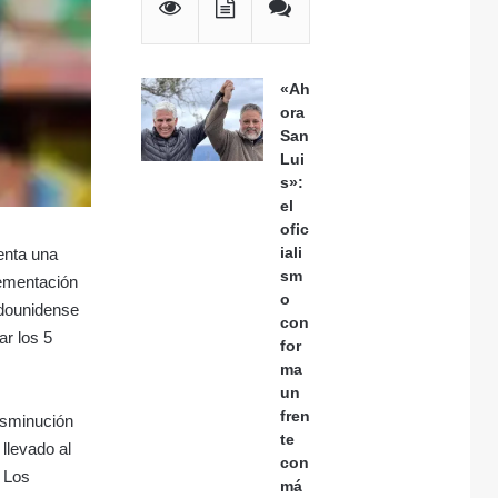
«Ah
ora
San
Lui
s»:
el
ofic
iali
renta una
sm
lementación
o
tadounidense
con
ar los 5
for
ma
un
fren
disminución
te
 llevado al
con
. Los
má