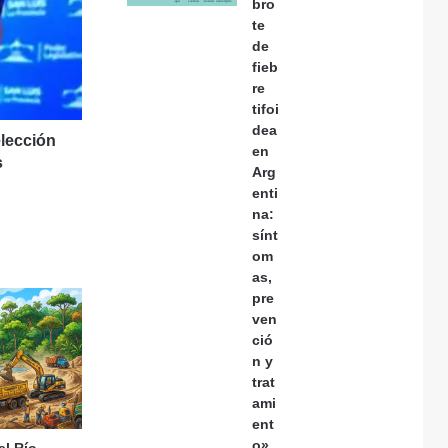
bro
te
de
fieb
re
tifoi
dea
elección
en
s
Arg
enti
na:
sínt
om
as,
pre
ven
ció
n y
trat
ami
ent
o»
el Río