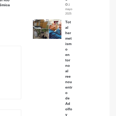
lémica
2
mayo,
2025
Tot
al
her
met
ism
o
en
tor
no
al
ree
ncu
entr
o
de
Ad
olfo
y