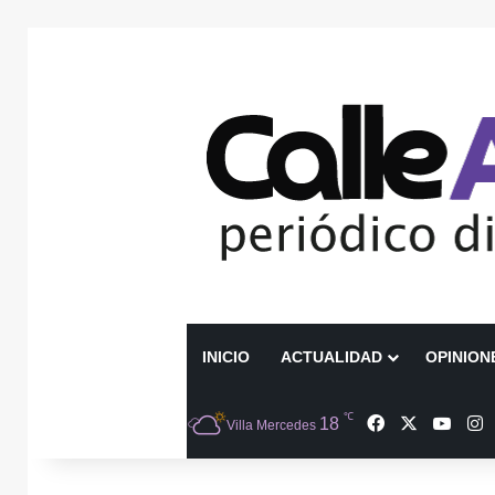
INICIO
ACTUALIDAD
OPINION
℃
Facebook
X
YouT
I
18
Villa Mercedes