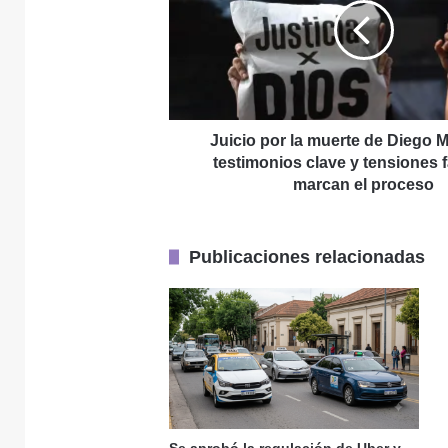
muerte
de
29 julio, 2026
Diego
Maradona:
testimonios
clave
y
Juicio por la muerte de Diego 
28 julio, 2026
tensiones
testimonios clave y tensiones f
familiares
marcan el proceso
marcan
el
proceso
Publicaciones relacionadas
28 julio, 2026
28 julio, 2026
Se aprobó la regulación de Uber y