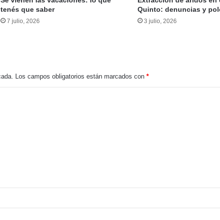
tenés que saber
Quinto: denuncias y po
7 julio, 2026
3 julio, 2026
 un trágico accidente sobre la Ruta Provincial 55
cada.
Los campos obligatorios están marcados con
*
ATE INDEC alerta sobre la demora de 154 días en la actualización del IPC por motivos políticos, afectando a todos los argentinos
El 65,7% de los argentinos considera que las medidas de Milei han impactado negativamente en su situación económica
pasajeros puntanos resultaron heridos