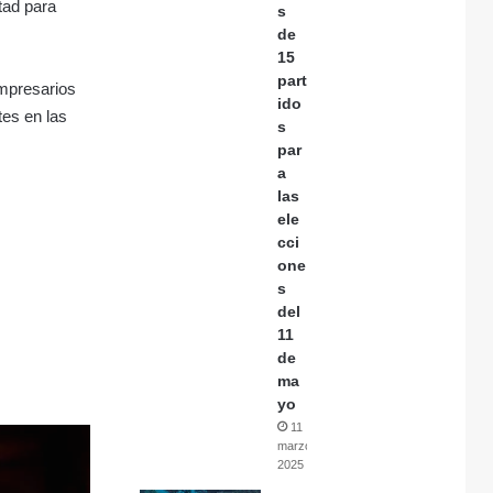
tad para
s
de
15
part
empresarios
ido
tes en las
s
par
a
las
ele
cci
one
s
del
11
de
ma
yo
11
marzo,
2025