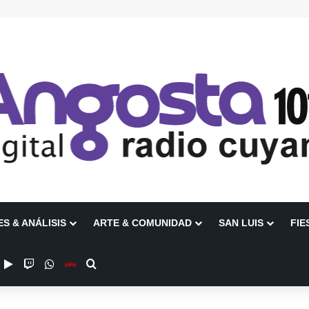
ES & ANÁLISIS
ARTE & COMUNIDAD
SAN LUIS
FIE
ube
nstagram
Google Play
Twitch
WhatsApp
Escuchanos en Vivo
Buscar por