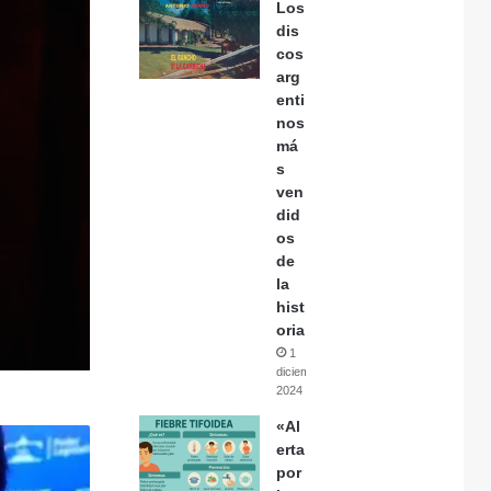
Los
dis
cos
arg
enti
nos
má
s
ven
did
os
de
la
hist
oria
1
diciembre,
2024
«Al
erta
por