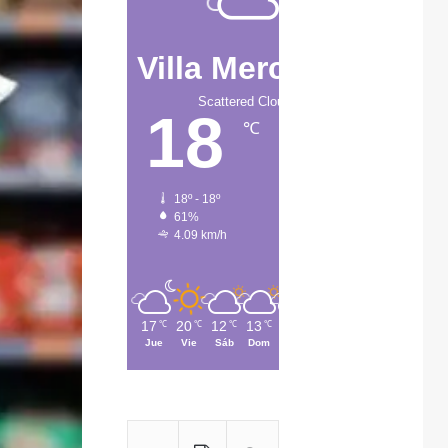
Villa Mercedes
Scattered Clouds
18
℃
18º - 18º
61%
4.09 km/h
17
20
12
13
10
℃
℃
℃
℃
℃
Jue
Vie
Sáb
Dom
Lun