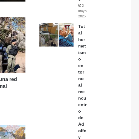
2
mayo,
2025
Tot
al
her
met
ism
o
en
tor
no
una red
al
nal
ree
ncu
entr
o
de
Ad
olfo
y