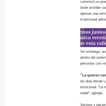
comenzó un proce
tarde al tráiler 
apenas una sema
el personal admin
Sin embargo, ase
dentro del siste
personas con vín
“La quieren cans
los días desde L
emocional. “La m
nadie”, agregó.
Vecinos y pacie