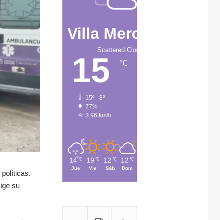
Villa Mercedes
Scattered Clouds
15
℃
15º - 8º
77%
3.96 km/h
14
19
12
12
12
℃
℃
℃
℃
℃
Jue
Vie
Sáb
Dom
Lun
políticas.
ige su