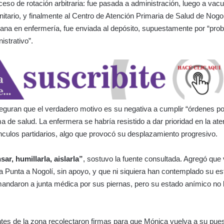
so de rotación arbitraria: fue pasada a administración, luego a vac
sanitario, y finalmente al Centro de Atención Primaria de Salud de Nogolí.
na en enfermería, fue enviada al depósito, supuestamente por “pro
istrativo”.
guran que el verdadero motivo es su negativa a cumplir “órdenes pol
ma de salud. La enfermera se habría resistido a dar prioridad en la ate
culos partidarios, algo que provocó su desplazamiento progresivo.
ar, humillarla, aislarla”
, sostuvo la fuente consultada. Agregó que 
a Punta a Nogolí, sin apoyo, y que ni siquiera han contemplado su est
andaron a junta médica por sus piernas, pero su estado anímico no 
ntes de la zona recolectaron firmas para que Mónica vuelva a su pu