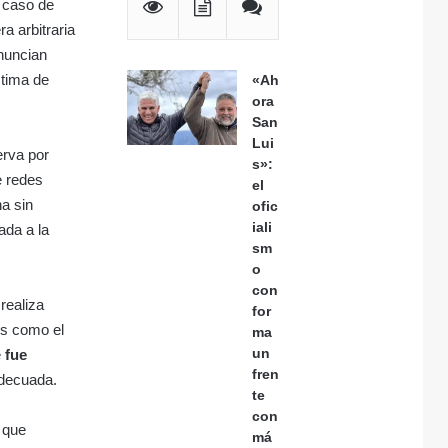
l caso de
a arbitraria
enuncian
ctima de
«Ah
ora
San
Lui
erva por
s»:
e redes
el
a sin
ofic
iali
ada a la
sm
o
con
realiza
for
es como el
ma
un
e
fue
fren
adecuada.
te
con
a que
má