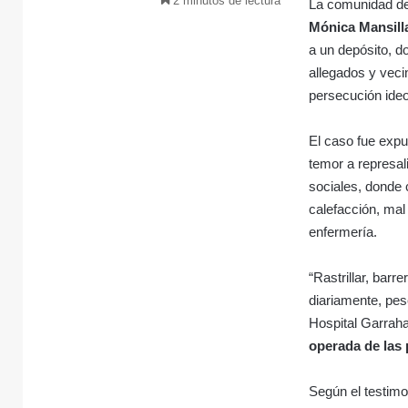
2 minutos de lectura
La comunidad de
Mónica Mansill
a un depósito, d
allegados y vecin
persecución ideo
El caso fue expu
temor a represal
sociales, donde 
calefacción, mal
enfermería.
“Rastrillar, bar
diariamente, pes
Hospital Garraha
operada de las
Según el testimo