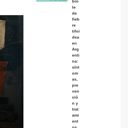
bro
te
de
fieb
re
tifoi
dea
en
Arg
enti
na:
sínt
om
as,
pre
ven
ció
n y
trat
ami
ent
o»