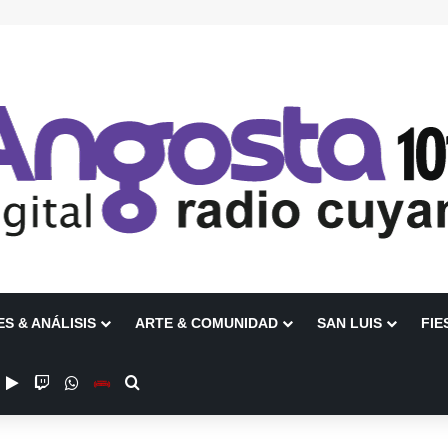
ES & ANÁLISIS
ARTE & COMUNIDAD
SAN LUIS
FIE
ube
nstagram
Google Play
Twitch
WhatsApp
Escuchanos en Vivo
Buscar por