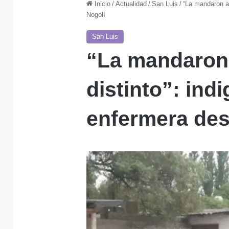
Inicio
/
Actualidad
/
San Luis
/
“La mandaron al
Nogolí
San Luis
“La mandaron 
distinto”: ind
enfermera des