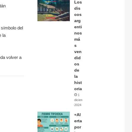
Los
tán
dis
cos
arg
enti
 símbolo del
nos
 la
má
s
ven
eda volver a
did
os
de
la
hist
oria
1
diciembre,
2024
«Al
erta
por