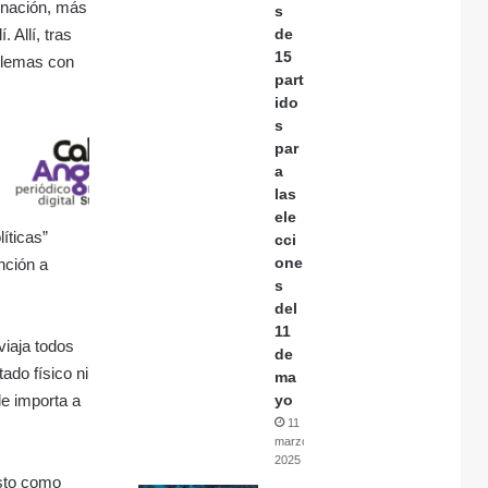
unación, más
s
 Allí, tras
de
15
blemas con
part
ido
s
par
a
las
ele
íticas”
cci
one
nción a
s
del
11
viaja todos
de
ado físico ni
ma
le importa a
yo
11
marzo,
2025
esto como