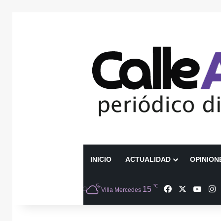
INICIO
ACTUALIDAD
OPINION
℃
Facebook
X
YouT
I
15
Villa Mercedes