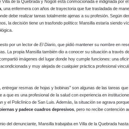
 Villa de la Quebrada y Nogolí está conmocionada e indignada por e
a
, una enfermera con años de trayectoria que fue trasladada de maner
onde debe realizar tareas totalmente ajenas a su profesión. Según d
os, la decisión tiene un trasfondo político: Mansilla estaría siendo ví
lógica.
esto por un lector de
El Diario
, que pidió mantener su nombre en res
ias. La propia Mansilla también dio a conocer su situación a través d
compartió imágenes del lugar donde hoy cumple funciones: una oficin
 acondicionada y muy alejada de cualquier práctica profesional vincul
rer, entregar resmas de hojas y bobinas” son algunas de las tareas que 
e a que es una profesional de la salud con experiencia en institucion
n y el Policlínico de San Luis. Además, la situación se agrava porqu
 piernas y padece cuadros depresivos
, pero no recibe contención 
nio del denunciante, Mansilla trabajaba en Villa de la Quebrada hast