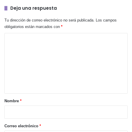
Deja una respuesta
Tu dirección de correo electrónico no será publicada.
Los campos
obligatorios están marcados con
*
C
o
m
e
n
t
a
r
Nombre
*
i
o
*
Correo electrónico
*