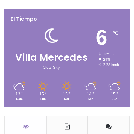
El Tiempo
6
℃
Villa Mercedes
13º - 5º
29%
3.38 km/h
Clear Sky
13
15
15
14
15
℃
℃
℃
℃
℃
Dom
Lun
Mar
Mié
Jue