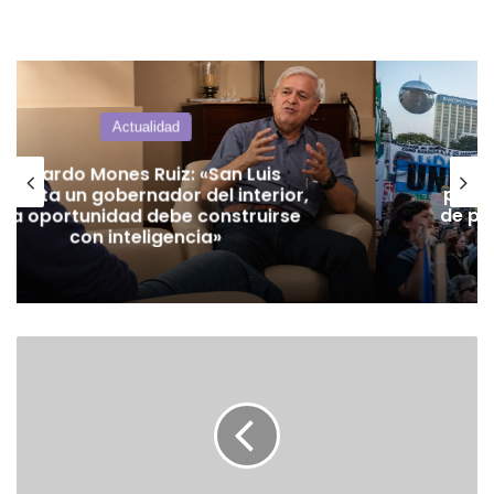
Opinión
La universidad pública no es el
problema: el problema es el modelo
de país del psyco que tiene como fin
la arancelización universal
Amenazas
virales,
miedo
real