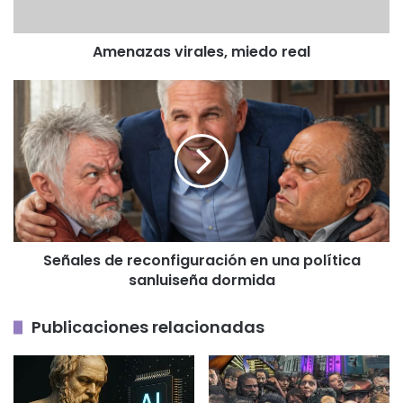
Amenazas virales, miedo real
Señales
de
reconfiguración
en
una
política
sanluiseña
dormida
Señales de reconfiguración en una política
sanluiseña dormida
Publicaciones relacionadas