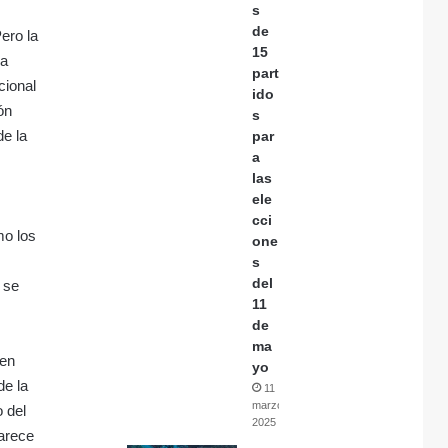
s
de
ero la
15
la
part
cional
ido
ón
s
de la
par
a
las
ele
cci
mo los
one
s
del
 se
11
de
ma
 en
yo
de la
11
marzo,
o del
2025
parece