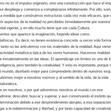
Pero no es el impulso originario, sino una construcción que hace el im
 se despliega y comienza a complejizarse infinitamente. Por ello, so
s a medida que construimos estructuras cada vez más eficaces, que 
ir aspectos de la realidad no percibidos inmediatamente por nuestra
tal vigente, y en ello mucho tiene que ver cada Cultura.
ntos que aparece la imaginación, forjando ideas como
tafísicas. Es decir, no tienen existencia concreta -a veces sólo forma
 tanto no las articulemos con los materiales de la realidad. Aquí viene
 actividad metafísica típica de los seres humanos. Hacemos realidad 
e inmaterialmente en las ideas. El aprendizaje sin límites es uno de l
teligencia, pero también la creatividad. Y esto es importante, porque 
al mundo, diseñarlo mejor para comprenderlo dentro de nuestros es
brirnos mejor a nosotros mismos y al sentido de la vida, de la vida
Naturaleza.
e en nosotros, o por qué advenimos nosotros al mundo con ese
admirar, descubrir, buscar y superar, y aun conservando el instinto q
determinación debido a ese desprendimiento abrupto, a esa separación
gar a la indeterminación y libertad, y por tanto capacidad de creativi