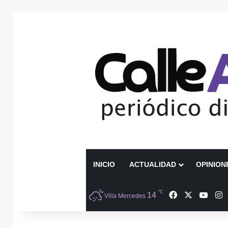
INICIO
ACTUALIDAD
OPINION
℃
Facebook
X
YouT
I
14
Villa Mercedes