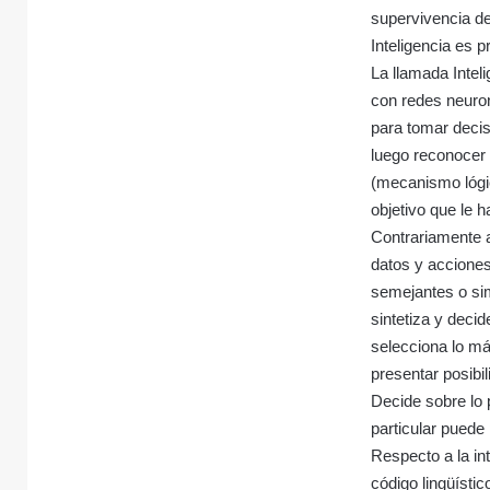
supervivencia de
Inteligencia es p
La llamada Inteli
con redes neuron
para tomar decis
luego reconocer
(mecanismo lógic
objetivo que le 
Contrariamente a
datos y acciones
semejantes o sim
sintetiza y decid
selecciona lo m
presentar posibi
Decide sobre lo 
particular puede
Respecto a la int
código lingüísti