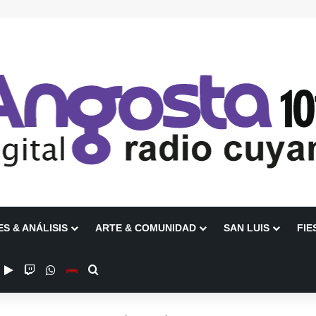
ES & ANÁLISIS
ARTE & COMUNIDAD
SAN LUIS
FIE
ube
nstagram
Google Play
Twitch
WhatsApp
Escuchanos en Vivo
Buscar por