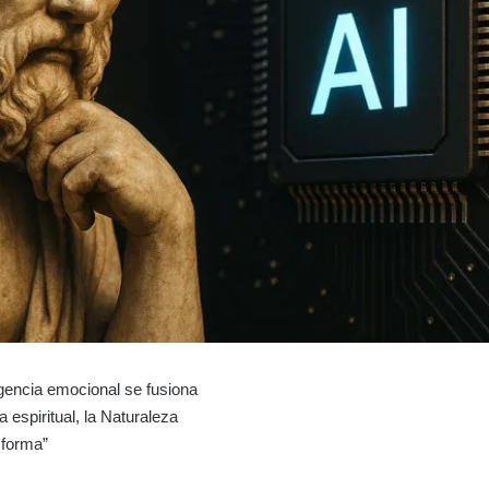
igencia emocional se fusiona
ia espiritual, la Naturaleza
sforma”