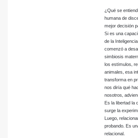
¿Qué se entiend
humana de discer
mejor decisión p
Si es una capaci
de la Inteligenc
comenzó a desarr
simbiosis matern
los estímulos, r
animales, esa in
transforma en pr
nos diría qué ha
nosotros, adviene
Es la libertad la
surge la experim
Luego, relacion
probando. Es una
relacional.