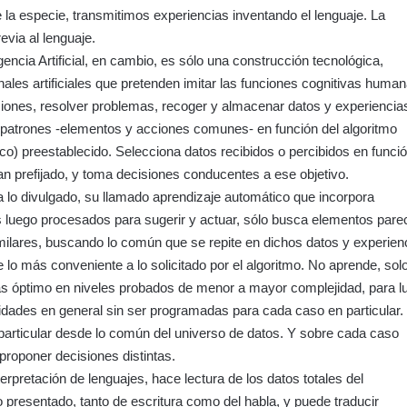
 la especie, transmitimos experiencias inventando el lenguaje. La
revia al lenguaje.
gencia Artificial, en cambio, es sólo una construcción tecnológica,
ales artificiales que pretenden imitar las funciones cognitivas huma
iones, resolver problemas, recoger y almacenar datos y experiencia
 patrones -elementos y acciones comunes- en función del algoritmo
o) preestablecido. Selecciona datos recibidos o percibidos en funció
han prefijado, y toma decisiones conducentes a ese objetivo.
 lo divulgado, su llamado aprendizaje automático que incorpora
 luego procesados para sugerir y actuar, sólo busca elementos pare
ilares, buscando lo común que se repite en dichos datos y experien
e lo más conveniente a lo solicitado por el algoritmo. No aprende, sol
ás óptimo en niveles probados de menor a mayor complejidad, para l
lidades en general sin ser programadas para cada caso en particular.
particular desde lo común del universo de datos. Y sobre cada caso
 proponer decisiones distintas.
erpretación de lenguajes, hace lectura de los datos totales del
co presentado, tanto de escritura como del habla, y puede traducir