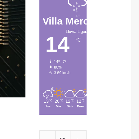
Villa Mercedes
Lluvia Ligera
14
℃
14º - 7º
80%
3.89 km/h
13
20
12
12
13
℃
℃
℃
℃
℃
Jue
Vie
Sáb
Dom
Lun