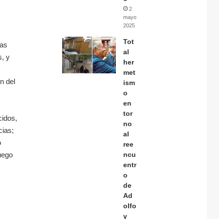
2
mayo,
2025
Tot
nas
al
s, y
her
met
n del
ism
o
en
tor
cidos,
no
cias;
al
o
ree
uego
ncu
entr
o
de
Ad
olfo
y