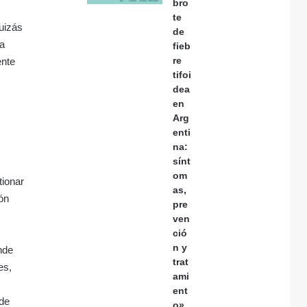
bro
te
uizás
de
la
fieb
re
ente
tifoi
dea
en
Arg
enti
na:
sínt
om
tionar
as,
ión
pre
ven
ció
n y
nde
trat
es,
ami
ent
 de
o»