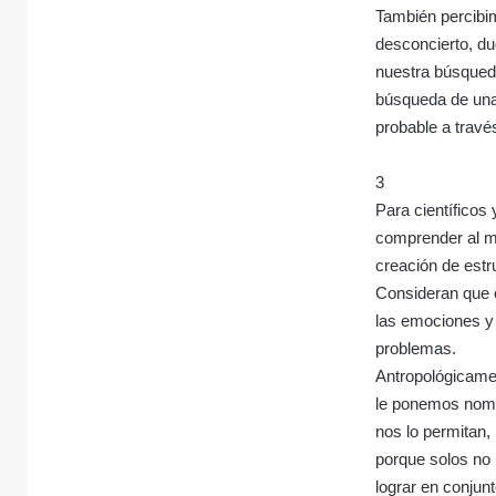
También percibim
desconcierto, du
nuestra búsqueda
búsqueda de una 
probable a travé
3
Para científicos 
comprender al m
creación de estr
Consideran que e
las emociones y 
problemas.
Antropológicame
le ponemos nomb
nos lo permitan
porque solos no
lograr en conjun