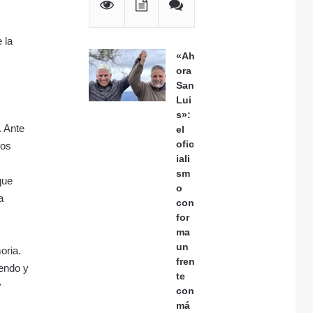
 la
«Ah
ora
San
Lui
s»:
. Ante
el
ofic
los
iali
sm
que
o
a
con
for
ma
un
oria.
fren
iendo y
te
y
con
má