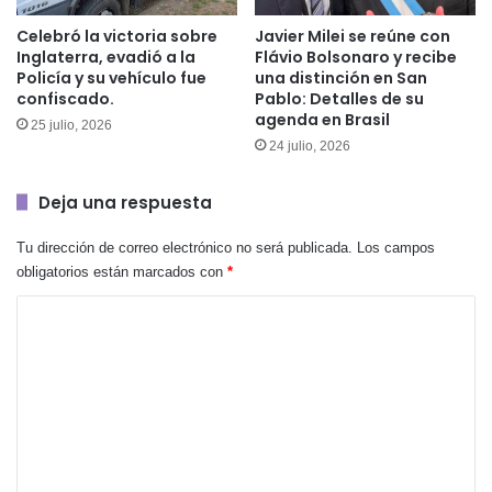
Celebró la victoria sobre
Javier Milei se reúne con
Inglaterra, evadió a la
Flávio Bolsonaro y recibe
Policía y su vehículo fue
una distinción en San
confiscado.
Pablo: Detalles de su
agenda en Brasil
25 julio, 2026
24 julio, 2026
Deja una respuesta
Tu dirección de correo electrónico no será publicada.
Los campos
obligatorios están marcados con
*
C
o
m
e
n
t