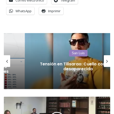
Correo electrónico
Telegram
WhatsApp
Imprimir
San Luis
Tensión en Tilisarao: Cuello continúa
desaparecido
Fiscalía
pide
12