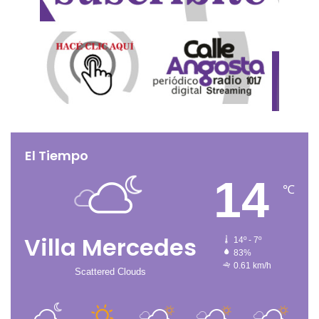
El Tiempo
14
℃
Villa Mercedes
14º - 7º
83%
0.61 km/h
Scattered Clouds