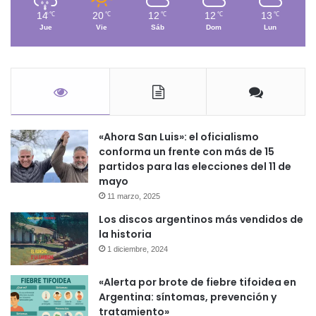
14
20
12
12
13
℃
℃
℃
℃
℃
Jue
Vie
Sáb
Dom
Lun
«Ahora San Luis»: el oficialismo
conforma un frente con más de 15
partidos para las elecciones del 11 de
mayo
11 marzo, 2025
Los discos argentinos más vendidos de
la historia
1 diciembre, 2024
«Alerta por brote de fiebre tifoidea en
Argentina: síntomas, prevención y
tratamiento»