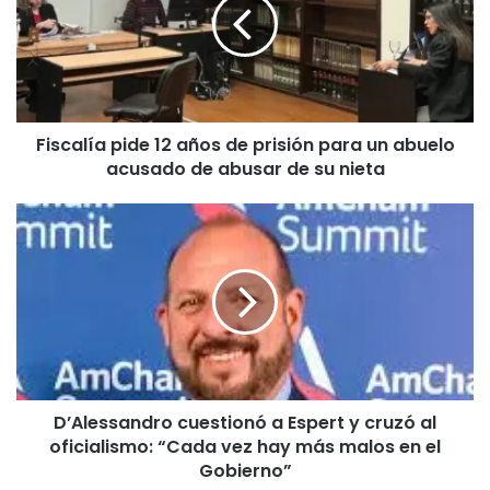
años
de
prisión
para
un
abuelo
Fiscalía pide 12 años de prisión para un abuelo
acusado
acusado de abusar de su nieta
de
abusar
de
D’Alessandro
su
cuestionó
nieta
a
Espert
y
cruzó
al
oficialismo:
“Cada
D’Alessandro cuestionó a Espert y cruzó al
vez
oficialismo: “Cada vez hay más malos en el
hay
más
Gobierno”
malos