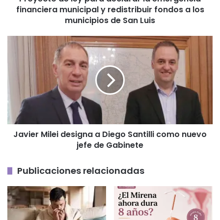
financiera municipal y redistribuir fondos a los
redistribuir
fondos
municipios de San Luis
a
los
Javier
municipios
Milei
de
designa
San
a
Luis
Diego
Santilli
como
nuevo
jefe
Javier Milei designa a Diego Santilli como nuevo
de
jefe de Gabinete
Gabinete
Publicaciones relacionadas