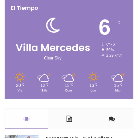
El Tiempo
6
℃
Villa Mercedes
6º - 6º
50%
2.29 km/h
Clear Sky
20
12
13
13
15
℃
℃
℃
℃
℃
Vie
Sáb
Dom
Lun
Mar