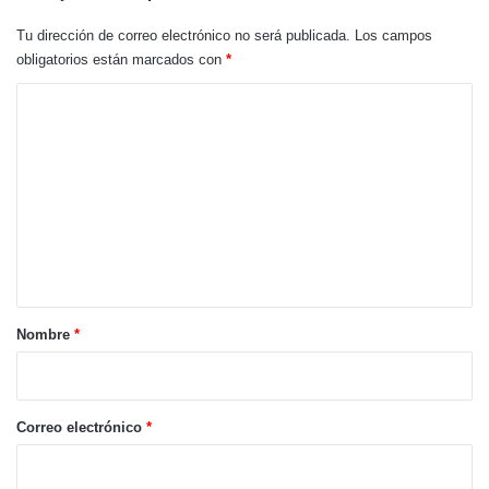
Tu dirección de correo electrónico no será publicada.
Los campos
obligatorios están marcados con
*
C
o
m
e
n
t
a
r
Nombre
*
i
o
*
Correo electrónico
*