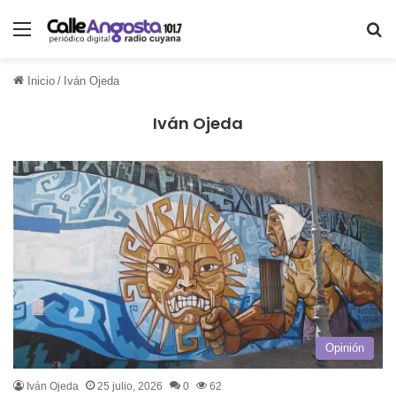
Menú
Bu
Inicio
/
Iván Ojeda
Iván Ojeda
Opinión
Iván Ojeda
25 julio, 2026
0
62