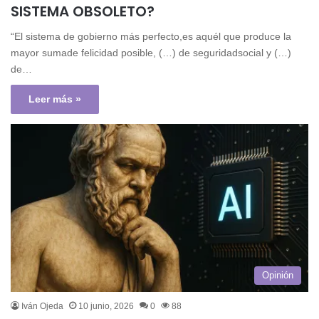
SISTEMA OBSOLETO?
“El sistema de gobierno más perfecto,es aquél que produce la
mayor sumade felicidad posible, (…) de seguridadsocial y (…)
de…
Leer más »
Opinión
Iván Ojeda
10 junio, 2026
0
88