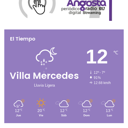
El Tiempo
12
℃
Villa Mercedes
12º - 7º
91%
12.68 km/h
Lluvia Ligera
12
20
12
12
13
℃
℃
℃
℃
℃
Jue
Vie
Sáb
Dom
Lun