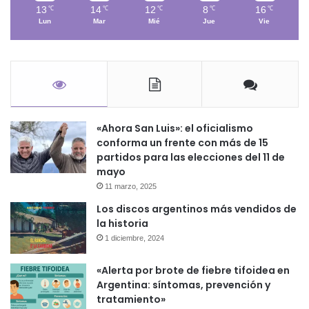
13
14
12
8
16
℃
℃
℃
℃
℃
Lun
Mar
Mié
Jue
Vie
«Ahora San Luis»: el oficialismo
conforma un frente con más de 15
partidos para las elecciones del 11 de
mayo
11 marzo, 2025
Los discos argentinos más vendidos de
la historia
1 diciembre, 2024
«Alerta por brote de fiebre tifoidea en
Argentina: síntomas, prevención y
tratamiento»