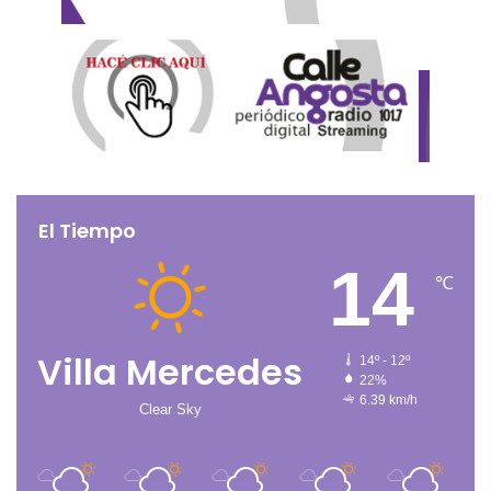
El Tiempo
14
℃
Villa Mercedes
14º - 12º
22%
6.39 km/h
Clear Sky