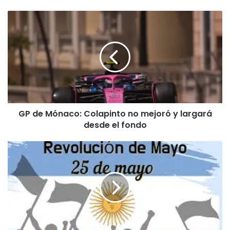
GP
de
Mónaco:
Colapinto
no
mejoró
y
largará
desde
GP de Mónaco: Colapinto no mejoró y largará
el
desde el fondo
fondo
25
de
Mayo:
la
Patria
cumple
años
en