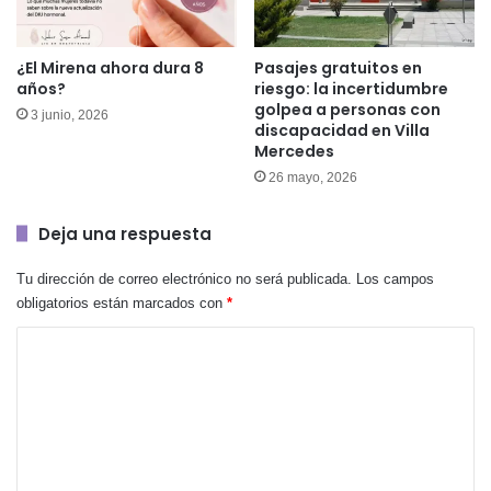
¿El Mirena ahora dura 8
Pasajes gratuitos en
años?
riesgo: la incertidumbre
golpea a personas con
3 junio, 2026
discapacidad en Villa
Mercedes
26 mayo, 2026
Deja una respuesta
Tu dirección de correo electrónico no será publicada.
Los campos
obligatorios están marcados con
*
C
o
m
e
n