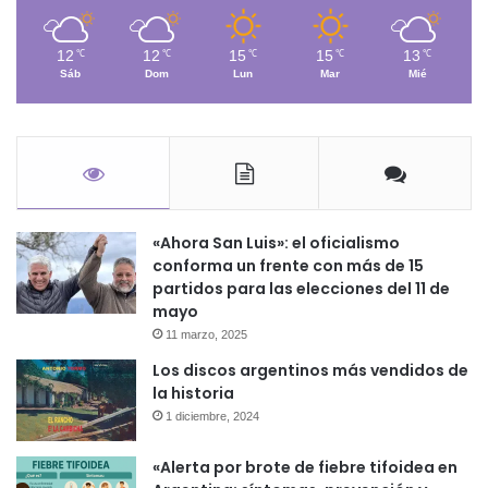
12
12
15
15
13
℃
℃
℃
℃
℃
Sáb
Dom
Lun
Mar
Mié
«Ahora San Luis»: el oficialismo
conforma un frente con más de 15
partidos para las elecciones del 11 de
mayo
11 marzo, 2025
Los discos argentinos más vendidos de
la historia
1 diciembre, 2024
«Alerta por brote de fiebre tifoidea en