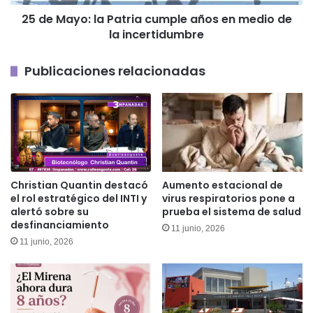
medio
25 de Mayo: la Patria cumple años en medio de
de
la incertidumbre
la
incertidumbre
Publicaciones relacionadas
Aumento estacional de
Christian Quantin destacó
virus respiratorios pone a
el rol estratégico del INTI y
prueba el sistema de salud
alertó sobre su
desfinanciamiento
11 junio, 2026
11 junio, 2026