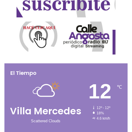
El Tiempo
12
℃
Villa Mercedes
12º - 12º
18%
4.6 km/h
Scattered Clouds