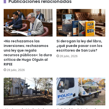
Publicaciones relacionadas
los
pobres
y
perdona
a
los
ricos
«No rechazamos las
Si derogan la ley del libro,
inversiones; rechazamos
¿qué puede pasar con los
una ley que regala
escritores de San Luis?
recursos públicos»: la dura
28 julio, 2026
crítica de Hugo Olguín al
RIPEE
28 julio, 2026