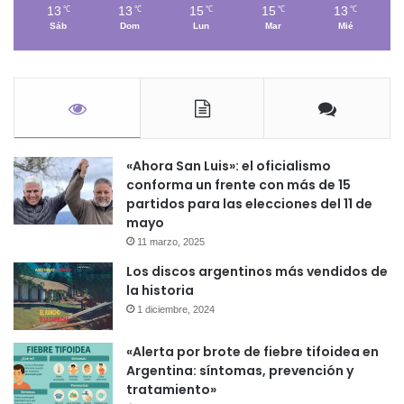
13
13
15
15
13
℃
℃
℃
℃
℃
Sáb
Dom
Lun
Mar
Mié
«Ahora San Luis»: el oficialismo
conforma un frente con más de 15
partidos para las elecciones del 11 de
mayo
11 marzo, 2025
Los discos argentinos más vendidos de
la historia
1 diciembre, 2024
«Alerta por brote de fiebre tifoidea en
Argentina: síntomas, prevención y
tratamiento»