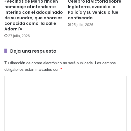
«Vecinos de Merlo rinden
Celebró la victoria sobre
homenaje al intendente
Inglaterra, evadió a la
interino con el adoquinado
Policía y su vehículo fue
de su cuadra, que ahora es
confiscado.
conocida como ‘la calle
25 julio, 2026
Adorni'»
27 julio, 2026
Deja una respuesta
Tu dirección de correo electrónico no será publicada.
Los campos
obligatorios están marcados con
*
C
o
m
e
n
t