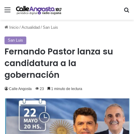
Menú
Bu
Inicio
/
Actualidad
/
San Luis
San Luis
Fernando Pastor lanza su
candidatura a la
gobernación
Calle Angosta
23
1 minuto de lectura