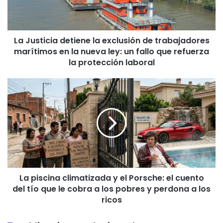
trabajadores
marítimos
en
La Justicia detiene la exclusión de trabajadores
la
marítimos en la nueva ley: un fallo que refuerza
nueva
ley:
la protección laboral
un
fallo
La
que
piscina
refuerza
climatizada
la
y
protección
el
laboral
Porsche:
el
cuento
del
La piscina climatizada y el Porsche: el cuento
tío
del tío que le cobra a los pobres y perdona a los
que
le
ricos
cobra
a