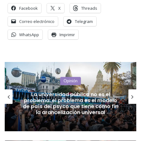
Facebook
X
Threads
Correo electrónico
Telegram
WhatsApp
Imprimir
Opinión
La morosidad de los puntanos crece
por una desgracia llamada Milei y la
inacción del gobierno provincial