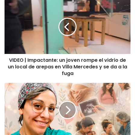
VIDEO
|
Impactante:
un
joven
rompe
el
vidrio
de
VIDEO | Impactante: un joven rompe el vidrio de
un
un local de arepas en Villa Mercedes y se da a la
local
de
fuga
arepas
en
Salud,
Villa
maternidad
Mercedes
y
y
todo
se
lo
da
que
a
una
la
mujer