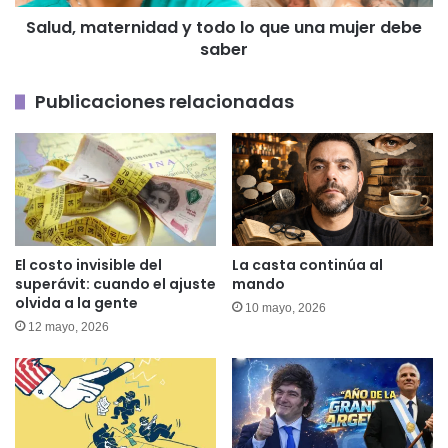
fuga
debe
Salud, maternidad y todo lo que una mujer debe
saber
saber
Publicaciones relacionadas
El costo invisible del
La casta continúa al
superávit: cuando el ajuste
mando
olvida a la gente
10 mayo, 2026
12 mayo, 2026