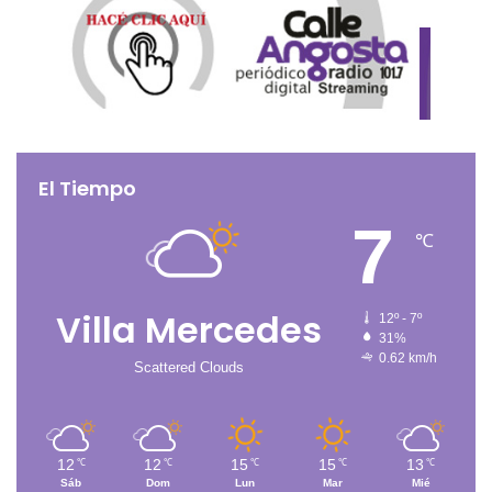
El Tiempo
7
℃
Villa Mercedes
12º - 7º
31%
0.62 km/h
Scattered Clouds
12
12
15
15
13
℃
℃
℃
℃
℃
Sáb
Dom
Lun
Mar
Mié