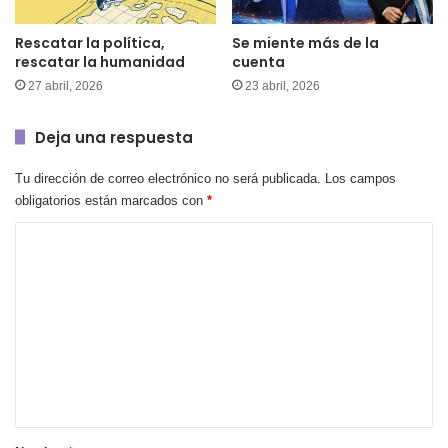
Rescatar la política,
Se miente más de la
rescatar la humanidad
cuenta
27 abril, 2026
23 abril, 2026
Deja una respuesta
Tu dirección de correo electrónico no será publicada.
Los campos
obligatorios están marcados con
*
C
o
m
e
n
t
a
r